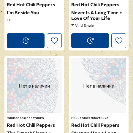
Red Hot Chili Peppers
Red Hot Chili Peppers
I'm Beside You
Never Is A Long Time +
Love Of Your Life
LP
7" Vinyl Single
Нет в наличии
Нет в наличии
Виниловая пластинка
Виниловая пластинка
Red Hot Chili Peppers
Red Hot Chili Peppers
The Sunset Sleeps +
Strange Man + Long