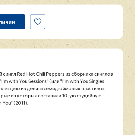
личии
ой сингл Red Hot Chili Peppers из сборника синглов
m with You Sessions" (или "I'm with You Singles
 коллекцию из девяти семидюймовых пластинок
орые из которых составили 10-ую студийную
 You" (2011).
- рок-группа из США, основанная в 1983 году.
 такие стили, как рок, фанк, панк-рок и
ету коллектива семь наград Грэмми. Это одна из
ешных групп в истории музыки (по всему миру