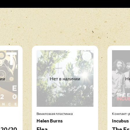
чии
Нет в наличии
Не
Виниловая пластинка
Компакт-д
Helen Burns
Incubus
 20/20
Flea
The Es