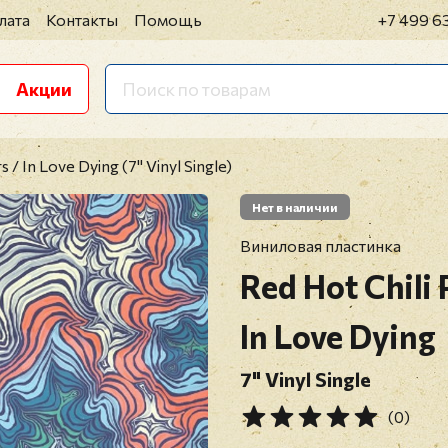
лата
Контакты
Помощь
+7 499 6
Акции
 / In Love Dying (7" Vinyl Single)
Нет в наличии
Виниловая пластинка
Red Hot Chili
In Love Dying
7" Vinyl Single
(0)