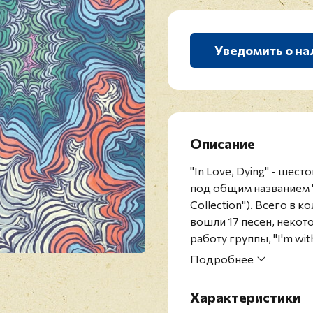
Уведомить о на
Описание
"In Love, Dying" - шест
под общим названием "I'
Collection"). Всего в
вошли 17 песен, некот
работу группы, "I'm with
Red Hot Chili Peppers 
Подробнее
Музыка группы сочетает
психоделик-рок. На сч
Характеристики
самых коммерчески усп