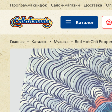
Программа скидок
Салон-магазин
Доставка
Оп
Каталог
Главная
Каталог
Музыка
Red Hot Chili Peppers