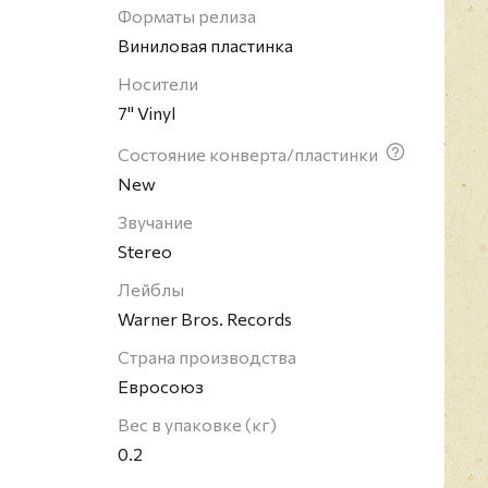
 миллионов копий альбомов). В 2012 году
Форматы релиза
в Зал рок-н-ролльной славы.
Виниловая пластинка
Носители
7" Vinyl
Состояние конверта/пластинки
New
Звучание
Stereo
Лейблы
Warner Bros. Records
Страна производства
Евросоюз
Вес в упаковке (кг)
0.2