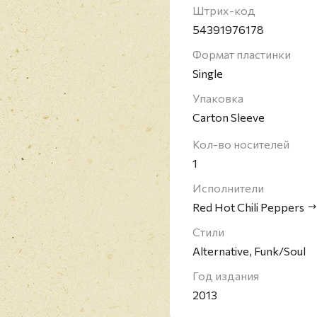
было продано более 80
Штрих-код
группа была включена 
54391976178
Формат пластинки
Single
Упаковка
Carton Sleeve
Кол-во носителей
1
Исполнители
Red Hot Chili Peppers
Стили
Alternative, Funk/Soul
Год издания
2013