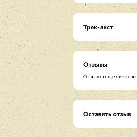
Трек-лист
A1. In Love Dying (Part I)
B1. In Love Dying (Part II
Отзывы
Отзывов еще никто не 
Оставить отзыв
Рейтинг
*