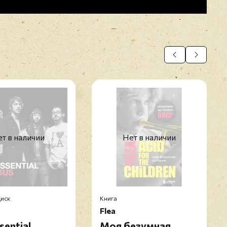
т в наличии
Нет в наличии
иск
Книга
Flea
sential
Моя безумная