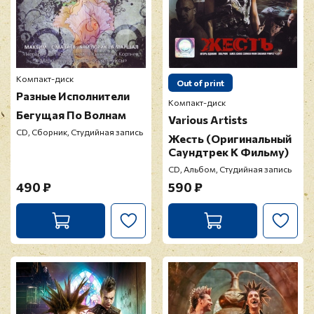
Компакт-диск
Out of print
Разные Исполнители
Компакт-диск
Бегущая По Волнам
Various Artists
CD, Сборник, Студийная запись
Жесть (Оригинальный
Саундтрек К Фильму)
CD, Альбом, Студийная запись
490 ₽
590 ₽