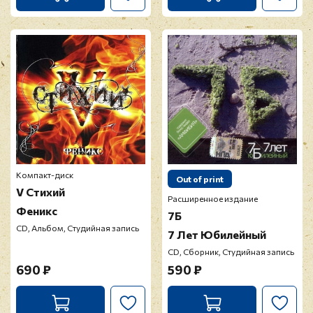
Компакт-диск
Out of print
V Стихий
Расширенное издание
Феникс
7Б
CD, Альбом, Студийная запись
7 Лет Юбилейный
CD, Сборник, Студийная запись
690 ₽
590 ₽