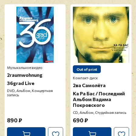
Музыкальное видео
Out of print
2raumwohnung
Компакт-диск
36grad Live
2ва Самолёта
DVD, Альбом, Концертная
Ка Ра Бас / Последний
запись
Альбом Вадима
Покровского
CD, Альбом, Студийная запись
890 ₽
690 ₽