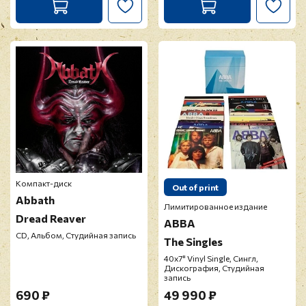
Компакт-диск
Out of print
Abbath
Лимитированное издание
Dread Reaver
ABBA
CD, Альбом, Студийная запись
The Singles
40х7" Vinyl Single, Сингл,
Дискография, Студийная
запись
690 ₽
49 990 ₽