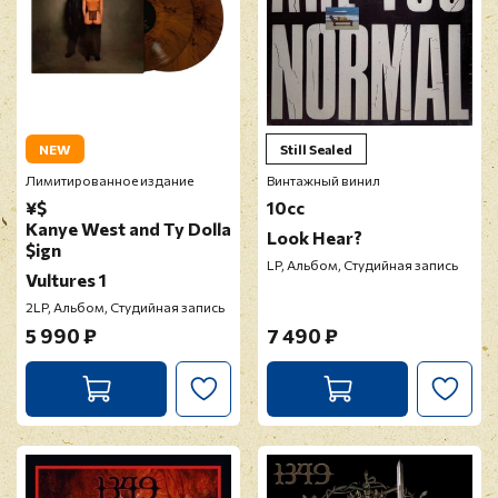
NEW
Still Sealed
Лимитированное издание
Винтажный винил
¥$
10cc
Kanye West and Ty Dolla
Look Hear?
$ign
LP, Альбом, Студийная запись
Vultures 1
2LP, Альбом, Студийная запись
5 990 ₽
7 490 ₽