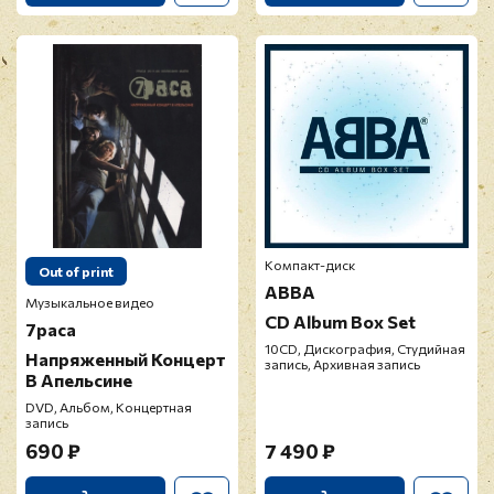
Компакт-диск
Out of print
ABBA
Музыкальное видео
CD Album Box Set
7раса
10CD, Дискография, Студийная
Напряженный Концерт
запись, Архивная запись
В Апельсине
DVD, Альбом, Концертная
запись
690 ₽
7 490 ₽