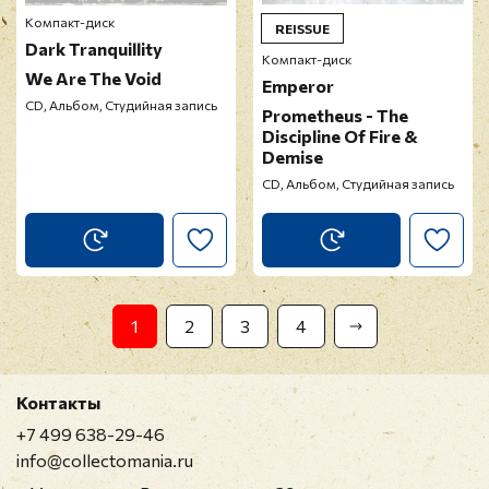
Компакт-диск
REISSUE
Dark Tranquillity
Компакт-диск
We Are The Void
Emperor
CD, Альбом, Студийная запись
Prometheus - The
Discipline Of Fire &
Demise
CD, Альбом, Студийная запись
1
2
3
4
Контакты
+7 499 638-29-46
info@collectomania.ru