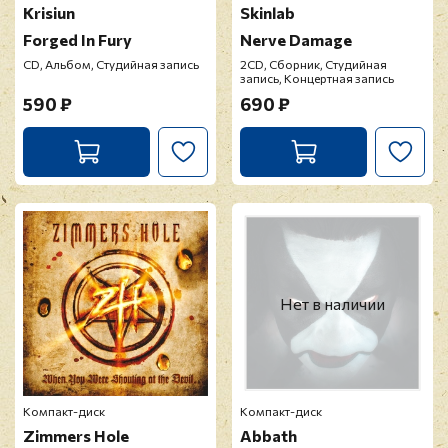
Krisiun
Skinlab
Forged In Fury
Nerve Damage
CD, Альбом, Студийная запись
2CD, Сборник, Студийная
запись, Концертная запись
590 ₽
690 ₽
Нет в наличии
Компакт-диск
Компакт-диск
Zimmers Hole
Abbath