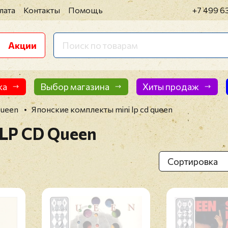
лата
Контакты
Помощь
+7 499 6
Акции
ка
Выбор магазина
Хиты продаж
ueen
Японские комплекты mini lp cd queen
 LP CD Queen