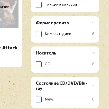
Только в наличии
личии
Формат релиза
Компакт-диск
6
t Attack
Носитель
CD
6
Состояние CD/DVD/Blu-
ray
New
6