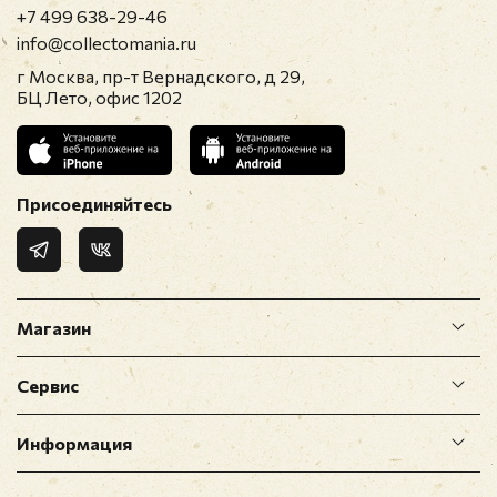
+7 499 638-29-46
10. Big Boss Man
info@collectomania.ru
11. Guitar Man
г Москва, пр-т Вернадского, д 29,
12. U.S. Male
БЦ Лето, офис 1202
13. You Don't Have To Say That You Love Me
14. Edge Of Reality
15. Memories
16. If I Can Dream
Присоединяйтесь
Магазин
Сервис
Информация