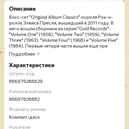
Описание
Бокс-сет "Original Album Classics" короля Рок-н-
ролла Элвиса Пресли, вышедший в 2011 году. В
него вошли сборники из серии "Gold Records":
"Volume One" (1958), "Volume Two" (1959), "Volume
Three" (1963), "Volume Four" (1968) и "Volume Five"
(1984). Первые четыре части вышли еще при
жизни Элвиса. "Volume One" получил
Подробнее
шестикратный платиновый статус в США и
платиновый в Канаде, два последующих
Характеристики
сборника - платиновый в США, два последних на
Штрих-код
родине певца - золотой . "Volume One" занял в
Великобритании и США - 3-е место в местных хит-
886979288829
парадах, в него вошло целых 9 хитов, занявших
Каталожный номер
первое место в американских чартах. "Volume
Two", также озаглавленный "50,000,000 Elvis Fans
88697928882
Can't Be Wrong", дошел до 4-го места в
британских чартах. "Volume Three" пробился на 3-е
Форматы релиза
место в американских чартах, и на 6-е в
Компакт-диск
Великобритании. , Издание из серии "Original
Album Classics" представлено на пяти CD дисках.
Носители