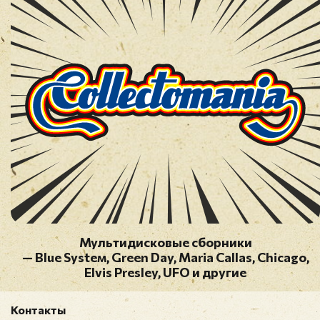
11. Indescribably Blue
12. (You're The) Devil In Disguise
13. Lonely Man
14. A Mess Of Blues
15. Ask Me
16. Ain't That Loving You Baby
17. Just Tell Her Jim Said Hello
18. Crying In The Chapel
CD 5: Elvis' Gold Records Vol. 5 (1984)
1. Suspicious Minds
2. Kentucky Rain
3. In The Ghetto
4. Clean Up Your Own Back Yard
Мультидисковые сборники
5. Burning Love
— Blue Systeм, Green Day, Maria Callas, Chicago,
6. If You Talk In Your Sleep
Elvis Presley, UFO и другие
7. For The Heart
8. Moody Blue
Контакты
9. Way Down