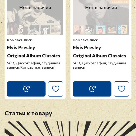
12. She's Not You
Нет в наличии
Нет в наличии
13. Wild In The Country
14. Wooden Heart
15. The Girl Of My Best Friend
16. Follow That Dream
Компакт-диск
Компакт-диск
17. King Of The Whole Wide World
Elvis Presley
Elvis Presley
18. Can't Help Falling In Love
Original Album Classics
Original Album Classics
CD 4: Elvis' Gold Records Vol. 4 (1968)
5CD, Дискография, Студийная
5CD, Дискография, Студийная
запись, Концертная запись
запись
1. Return To Sender
2. Rock A Hula Baby
3. Love Letters
4. Bossa Nova Baby
5. Witchcraft
6. Kissin' Cousins
Статьи к товару
7. It Hurts Me
8. Viva Las Vegas
9. What'd I Say
10. Please Don't Drag That String Around