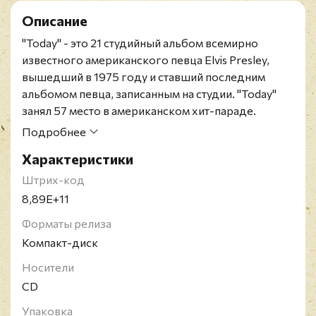
Описание
"Today" - это 21 студийный альбом всемирно
известного американского певца Elvis Presley,
вышедший в 1975 году и ставший последним
альбомом певца, записанным на студии. "Today"
занял 57 место в американском хит-параде.
Данное издание приурочено к 40-летней
Подробнее
годовщине последней записи Элвиса. помимо
Характеристики
оригинального альбома издание содержит
дополнительные миксы, а также пересведенные
Штрих-код
живые записи 1975 года. Кроме этого в комплект
8,89E+11
входит 24-страничный буклет со статьями и
Форматы релиза
редкими фотографиями.
Компакт-диск
Американский музыкант и актер Elvis Presley,
получивший прозвище "Король рок-н-ролла",
Носители
считается одним из самых коммерчески успешных
CD
певцов ХХ века. Первые записи артиста были
Упаковка
сделаны на "Sun Records" в 1953 году, а уже в 1956