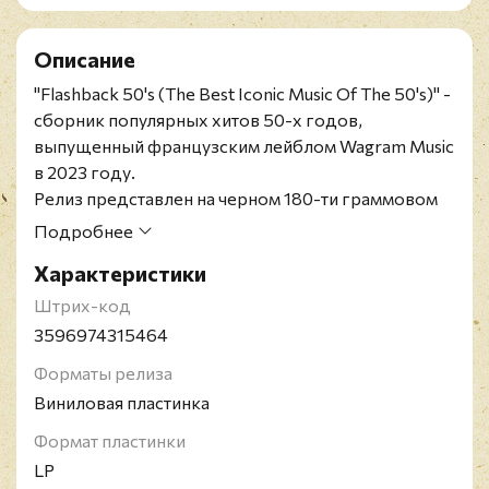
Описание
"Flashback 50's (The Best Iconic Music Of The 50's)" -
сборник популярных хитов 50-х годов,
выпущенный французским лейблом Wagram Music
в 2023 году.
Релиз представлен на черном 180-ти граммовом
виниле.
Подробнее
Издание включает трек, который возглавил чарты
Характеристики
Billboard и стала знаковой для The Platters "The
Great Pretender", один из самых известных рок-н-
Штрих-код
рольных хитов всех времен "Jailhouse Rock"
3596974315464
Элвиса Пресли и песня, которая считается одной
Форматы релиза
из самых влиятельных в истории развития рок-н-
Виниловая пластинка
рола "Tutti Frutti" Литтл Ричарда, а также многих
других популярных исполнителей.
Формат пластинки
LP