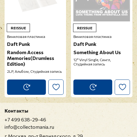
REISSUE
REISSUE
Виниловая пластинка
Виниловая пластинка
Daft Punk
Daft Punk
Random Access
Something About Us
Memories(Drumless
12" Vinyl Single, Сингл,
Edition)
Студийная запись
2LP, Альбом, Студийная запись
Контакты
+7 499 638-29-46
info@collectomania.ru
г Москва, пр-т Вернадского, д 29,