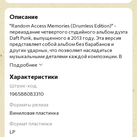
Описание
"Random Access Memories (Drumless Edition)" -
переиздание четвертого студийного альбом дуэта
Dаft Punk, выпущенного в 2013 году. Эта версия
представляет собой альбом без барабанов и
других ударных, что позволяет насладиться
музыкальными деталями каждой композиции. В
создании релиза участвовали знаменитые
Подробнее
музыканты, такие как Найл Роджерс, Пол
Уильямс, Джорджио Мородер и другие."Random
Характеристики
Access Memories" является единственным релизом
Штрих-код
коллектива, который возглавил чарт Billboard 200
и получивший платиновый статус. Он также был
196588083310
номинирован на Грэмми и выиграл на несколько
Форматы релиза
номинаций, включая "Альбом года".Издание
представлено на двойном 180-ти граммовом
Виниловая пластинка
черном виниле.Daft Punk - французский
музыкальный электронный дуэт, образованный в
Формат пластинки
1993 году Тома Бангальтером и Ги-Мануэлем де
LP
Омем-Кристо. Достигли значительного успеха к