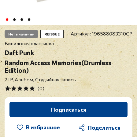
Артикул:
196588083310CP
Нет в наличии
REISSUE
Виниловая пластинка
Daft Punk
Random Access Memories(Drumless
Edition)
2LP, Альбом, Студийная запись
(0)
Подписаться
В избранное