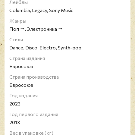
Лейблы
играет визуальная составляющая подачи истории,
переплетающаяся с музыкой, к примеру, ношение
Columbia, Legacy, Sony Music
костюмов роботов на публике и во время живых
выступлений.
Жанры
Поп
,
Электроника
Стили
Dance, Disco, Electro, Synth-pop
Страна издания
Евросоюз
Страна производства
Евросоюз
Год издания
2023
Год первого издания
2013
Вес в упаковке (кг)