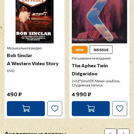
Музыкальное видео
NEW
REISSUE
Bob Sinclar
Расширенное издание
A Western Video Story
The Aphex Twin
DVD
Didgeridoo
2х12"Vinyl EP, Мини-альбом,
Студийная запись
490 ₽
4 990 ₽
Аналогичные товары