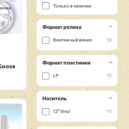
Только в наличии
личии
Формат релиза
Винтажный винил
10
Формат пластинки
Goose
LP
10
Носитель
12" Vinyl
10