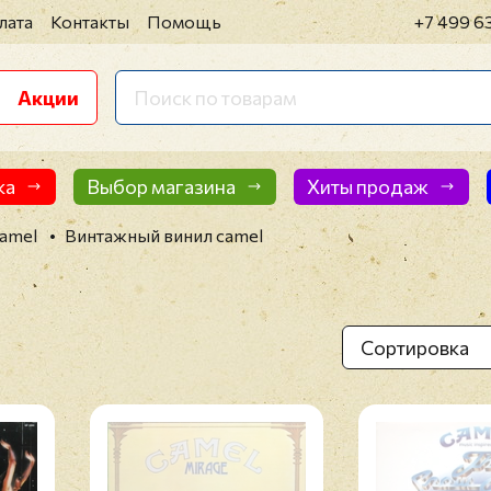
лата
Контакты
Помощь
+7 499 6
Акции
ка
Выбор магазина
Хиты продаж
amel
Винтажный винил camel