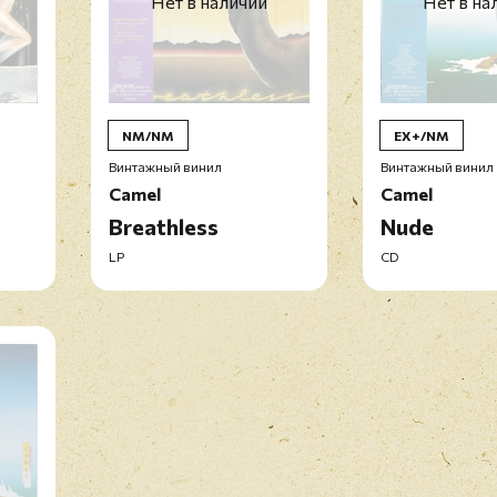
Нет в наличии
Нет в на
NM/NM
EX+/NM
Винтажный винил
Винтажный винил
Camel
Camel
Breathless
Nude
LP
CD