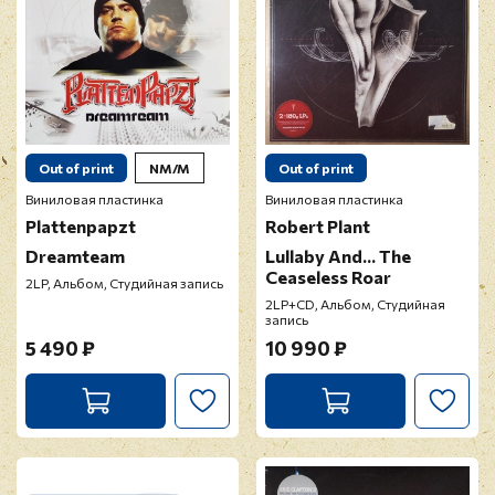
Out of print
NM/M
Out of print
Виниловая пластинка
Виниловая пластинка
Plattenpapzt
Robert Plant
Dreamteam
Lullaby And... The
Ceaseless Roar
2LP, Альбом, Студийная запись
2LP+CD, Альбом, Студийная
запись
5 490 ₽
10 990 ₽