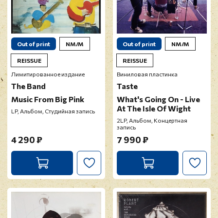
Out of print
NM/M
Out of print
NM/M
REISSUE
REISSUE
Лимитированное издание
Виниловая пластинка
The Band
Taste
Music From Big Pink
What's Going On - Live
At The Isle Of Wight
LP, Альбом, Студийная запись
2LP, Альбом, Концертная
запись
4 290 ₽
7 990 ₽