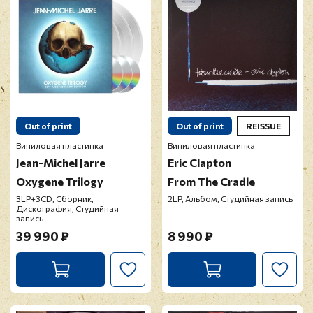
Out of print
Out of print
REISSUE
Виниловая пластинка
Виниловая пластинка
Jean-Michel Jarre
Eric Clapton
Oxygene Trilogy
From The Cradle
3LP+3CD, Сборник,
2LP, Альбом, Студийная запись
Дискография, Студийная
запись
39 990 ₽
8 990 ₽