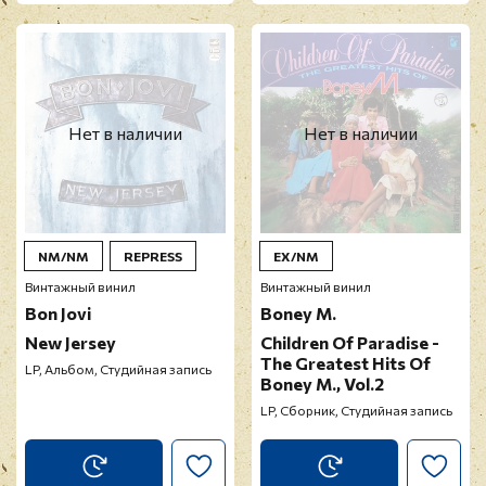
Нет в наличии
Нет в наличии
NM/NM
REPRESS
EX/NM
Винтажный винил
Винтажный винил
Bon Jovi
Boney M.
New Jersey
Children Of Paradise -
The Greatest Hits Of
LP, Альбом, Студийная запись
Boney M., Vol.2
LP, Сборник, Студийная запись