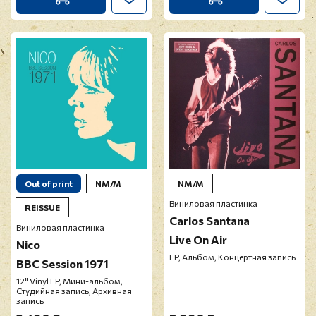
Out of print
NM/M
NM/M
Виниловая пластинка
REISSUE
Carlos Santana
Виниловая пластинка
Live On Air
Nico
LP, Альбом, Концертная запись
BBC Session 1971
12" Vinyl EP, Мини-альбом,
Студийная запись, Архивная
запись