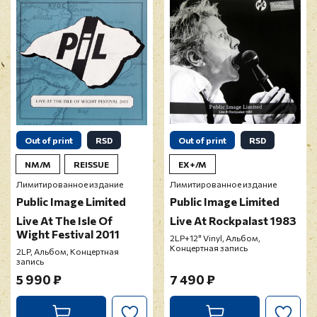
Out of print
RSD
Out of print
RSD
NM/M
REISSUE
EX+/M
Лимитированное издание
Лимитированное издание
Public Image Limited
Public Image Limited
Live At The Isle Of
Live At Rockpalast 1983
Wight Festival 2011
2LP+12" Vinyl, Альбом,
Концертная запись
2LP, Альбом, Концертная
запись
5 990 ₽
7 490 ₽