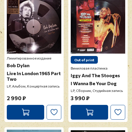
Лимитированное издание
Out of print
Bob Dylan
Виниловая пластинка
Live In London 1965 Part
Iggy And The Stooges
Two
I Wanna Be Your Dog
LP, Альбом, Концертная запись
LP, Сборник, Студийная запись
2 990 ₽
3 990 ₽