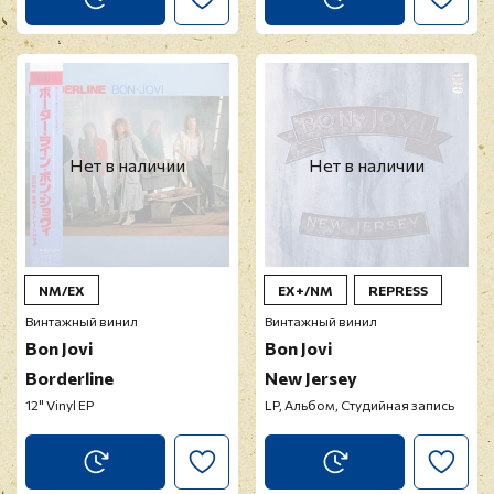
Нет в наличии
Нет в наличии
NM/EX
EX+/NM
REPRESS
Винтажный винил
Винтажный винил
Bon Jovi
Bon Jovi
Borderline
New Jersey
12" Vinyl EP
LP, Альбом, Студийная запись