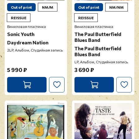
Out of print
NM/M
Out of print
NM/NM
REISSUE
REISSUE
Виниловая пластинка
Виниловая пластинка
Sonic Youth
The Paul Butterfield
Blues Band
Daydream Nation
The Paul Butterfield
2LP, Альбом, Студийная запись
Blues Band
LP, Альбом, Студийная запись
5 990 ₽
3 690 ₽