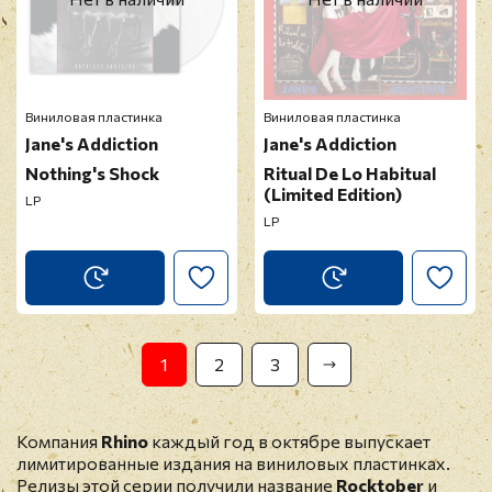
Виниловая пластинка
Виниловая пластинка
Jane's Addiction
Jane's Addiction
Nothing's Shock
Ritual De Lo Habitual
(Limited Edition)
LP
LP
1
2
3
Компания
Rhino
каждый год в октябре выпускает
лимитированные издания на виниловых пластинках.
Релизы этой серии получили название
Rocktober
и