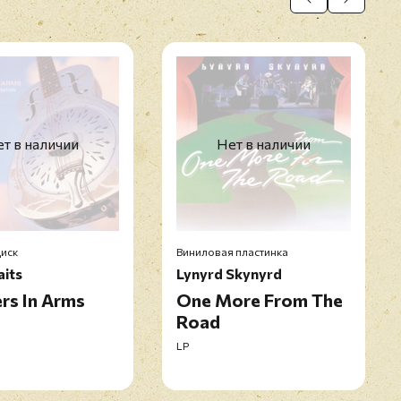
т в наличии
Нет в наличии
иск
Виниловая пластинка
aits
Lynyrd Skynyrd
rs In Arms
One More From The
Road
LP