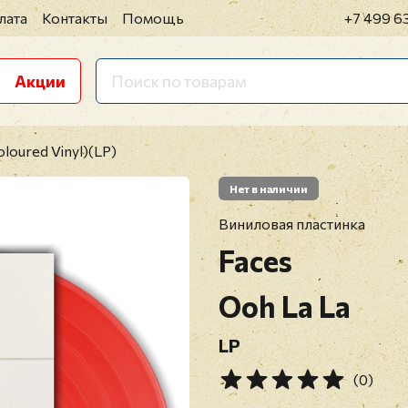
лата
Контакты
Помощь
+7 499 6
Акции
oloured Vinyl)(LP)
Нет в наличии
Виниловая пластинка
Faces
Ooh La La
LP
(0)