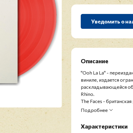
Уведомить о на
Описание
"Ooh La La" - переизд
виниле, издается огр
раскладывающейся обл
Rhino.
The Faces - британская
участниками The Small
Подробнее
Маклэганом), которые
пригласили Рода Стюарт
Характеристики