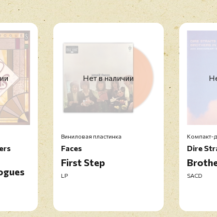
чии
Нет в наличии
Не
Виниловая пластинка
Компакт-д
ers
Faces
Dire Str
First Step
Brothe
Rogues
LP
SACD