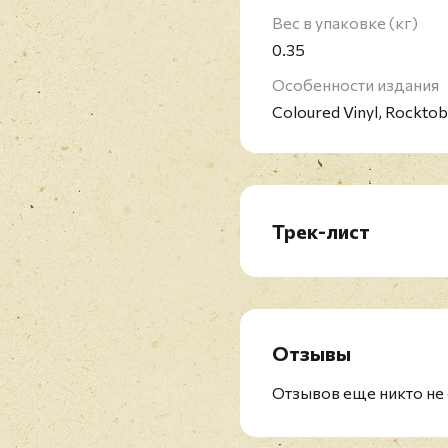
Вес в упаковке (кг)
0.35
Особенности издания
Coloured Vinyl, Rocktob
Трек-лист
A1. Silicone Grown
A2. Cindy Incidentally
A3. Flags And Banners
A4. My Fault
Отзывы
A5. Borstal Boys
B1. Fly In The Ointment
Отзывов еще никто не 
B2. If I'm On The Late Si
B3. Glad And Sorry