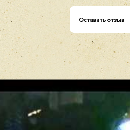
B4. Just Another Honky
B5. Ooh La La
Оставить отзыв
Рейтинг
*
Имя
*
Отзыв
*