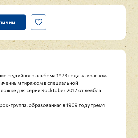
личии
ание студийного альбома 1973 года на красном
аниченным тиражом в специальной
ожке для серии Rocktober 2017 от лейбла
 рок-группа, образованная в 1969 году тремя
 Faces (Ронни Лейном, Кенни Джонсом, Иэном
 на смену ушедшему Стиву Марриотту
а и Рона Вуда из The Jeff Beck Group.