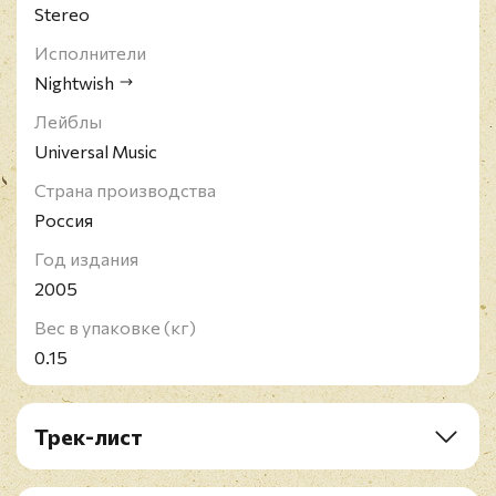
Stereo
Исполнители
Nightwish
Лейблы
Universal Music
Страна производства
Россия
Год издания
2005
Вес в упаковке (кг)
0.15
Трек-лист
1. Wish I Had An Angel
2. Stargazers