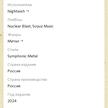
Холопайнен, последний - основной композитор
Исполнители
Nightwish и автор большинства текстов. Поэзия
Холопайнена в основном посвящена природе,
Nightwish
сказкам, фантазиям и личным эмоциям.
Лейблы
Nuclear Blast, Soyuz Music
Жанры
Метал
Стили
Symphonic Metal
Страна издания
Россия
Страна производства
Россия
Год издания
2024