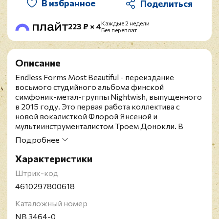
В избранное
Каждые 2 недели
223 ₽ × 4
Без переплат
Описание
Endless Forms Most Beautiful - переиздание
восьмого студийного альбома финской
симфоник-метал-группы Nightwish, выпущенного
в 2015 году. Это первая работа коллектива с
новой вокалисткой Флорой Янсеной и
мультиинструменталистом Троем Донокли. В
отличии от предшественника, в котором были
Подробнее
темы воображения и фантазии, в данном релизе
группа обращается к науке и разуму,
Характеристики
сосредотачивая внимание на теории Дарвина и
Штрих-код
Докинза. После выхода альбом достиг четвертой
строчки в чарте США и дебютировал на первом
4610297800618
месте в Швеции. Издание представлено на CD и
Каталожный номер
включает 28-страничный буклет. Nightwish -
финская симфоник-метал-группа с женским
NB 3464-0