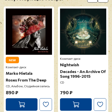
Перед публикацией отзывы проходят
модерацию
Компакт-диск
NEW
Nightwish
Компакт-диск
Decades - An Archive Of
Marko Hietala
Song 1996-2015
Roses From The Deep
CD
CD, Альбом, Студийная запись
890 ₽
790 ₽