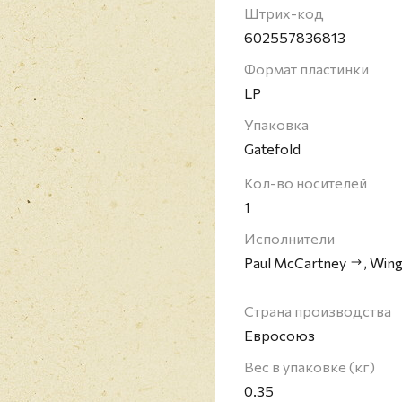
группы The Beatles. П
Штрих-код
продолжил успешную с
602557836813
кратным обладателем п
Формат пластинки
бас-гитаристов всех в
LP
Упаковка
Gatefold
Кол-во носителей
1
Исполнители
Paul McCartney
,
Wing
Страна производства
Евросоюз
Вес в упаковке (кг)
0.35