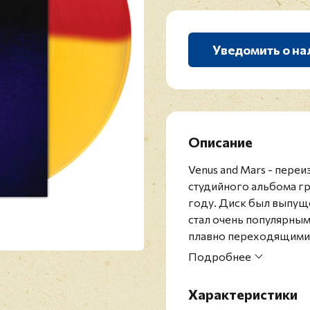
Уведомить о на
Описание
Venus and Mars - пере
студийного альбома гр
году. Диск был выпуще
стал очень популярным
плавно переходящими д
на альбом The Beatles
Подробнее
на лейбле Capitol Recor
Лимитированное издан
Характеристики
Британский музыкант П