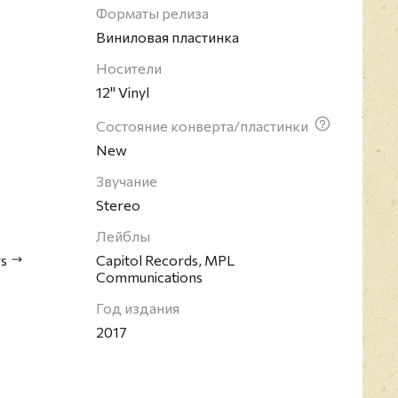
осле распада "ливерпульской четверки" артист
Форматы релиза
ольную карьеру. Маккартни является 16-
Виниловая пластинка
ремии Грэмми, а также признан одним из лучших
Носители
ремён согласно мнению журнала Rolling Stone.
12" Vinyl
Состояние конверта/пластинки
New
Звучание
Stereo
Лейблы
s
Capitol Records, MPL
Communications
Год издания
2017