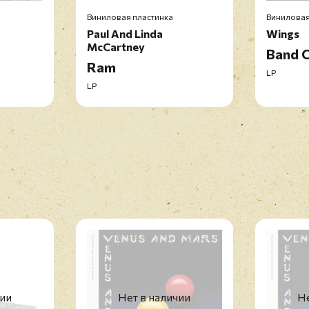
Виниловая пластинка
Виниловая
Paul And Linda
Wings
McCartney
Band 
Ram
LP
LP
чии
Нет в наличии
Не