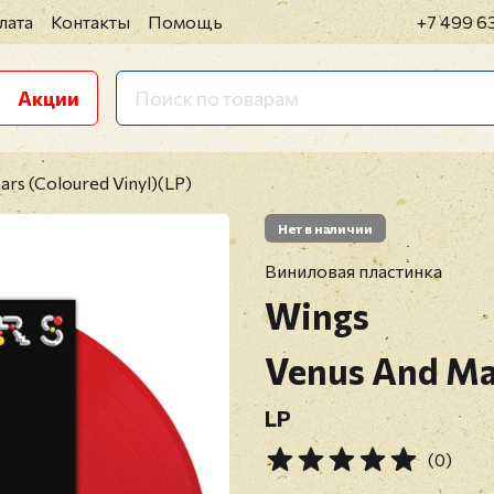
лата
Контакты
Помощь
+7 499 6
Акции
ars (Coloured Vinyl)(LP)
Нет в наличии
Виниловая пластинка
Wings
Venus And Ma
LP
(0)