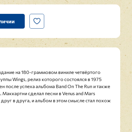
личии
издание на 180-граммовом виниле четвёртого
уппы Wings, релиз которого состоялся в 1975
н после успеха альбома Band On The Run и также
. Маккартни сделал песни в Venus and Mars
руг в друга, и альбом в этом смысле стал похож
 Abbey Road. Это первый альбом Пола Маккартни
ds.
ие на цветном виниле.
ол Маккартни известен как один из основателей