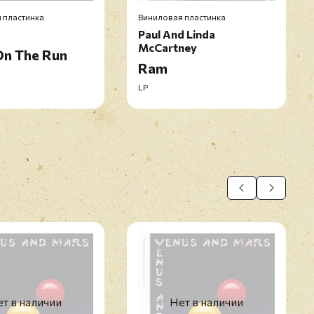
 пластинка
Виниловая пластинка
Paul And Linda
McCartney
On The Run
Ram
LP
т в наличии
Нет в наличии