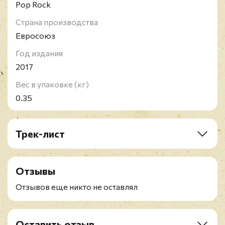
Pop Rock
Страна производства
Евросоюз
Год издания
2017
Вес в упаковке (кг)
0.35
Трек-лист
A1. The Lovely Linda
A2. That Would Be Something
Отзывы
A3. Valentine Day
A4. Every Night
Отзывов еще никто не оставлял
A5. Hot As Sun / Glasses
A6. Junk
A7. Man We Was Lonely
Оставить отзыв