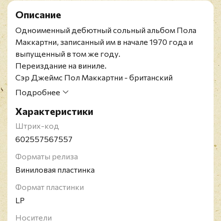
Описание
Одноименный дебютный сольный альбом Пола
Маккартни, записанный им в начале 1970 года и
выпущенный в том же году.
Переиздание на виниле.
Сэр Джеймс Пол Маккартни - британский
музыкант, мультиинструменталист и продюсер.
Подробнее
Один из основателей группы The Beatles, 16-
Характеристики
кратный обладатель премии "Грэмми", рыцарь-
бакалавр и кавалер ордена Британской империи.
Штрих-код
В 2011 году признан одним из лучших бас-
602557567557
гитаристов всех времён согласно опросу,
Форматы релиза
проведённому журналом Rolling Stone.
Виниловая пластинка
Формат пластинки
LP
Носители