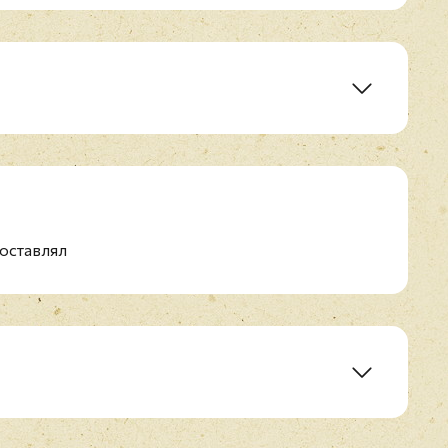
thing
оставлял
ca