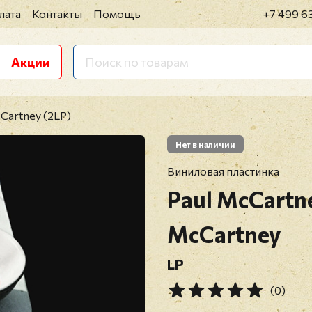
лата
Контакты
Помощь
+7 499 6
Акции
cCartney (2LP)
Нет в наличии
Виниловая пластинка
Paul McCartn
McCartney
LP
(0)