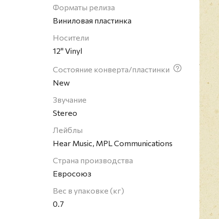
 всех времён согласно опросу, проведённому
Форматы релиза
.
Виниловая пластинка
Носители
12" Vinyl
Состояние конверта/пластинки
New
Звучание
Stereo
Лейблы
Hear Music, MPL Communications
Страна производства
Евросоюз
Вес в упаковке (кг)
0.7