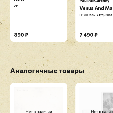
Paul McCartney
CD
Venus And Ma
LP, Альбом, Студийная
890 ₽
7 490 ₽
Аналогичные товары
Нет в наличии
Нет в нали