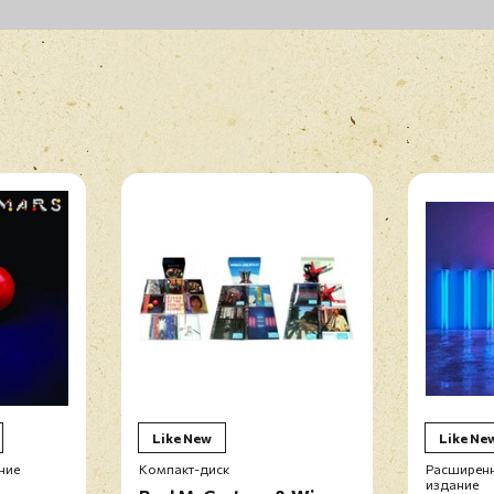
Like New
Like Ne
ние
Компакт-диск
Расширенн
издание