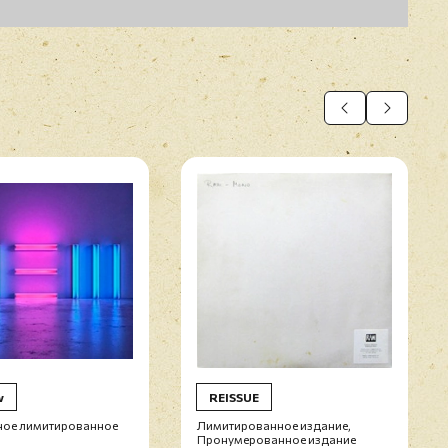
w
REISSUE
ое лимитированное
Лимитированное издание,
Пронумерованное издание