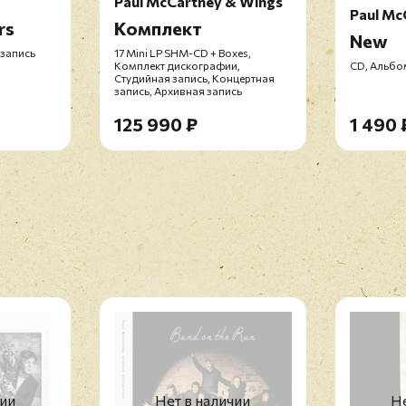
Paul McCartney & Wings
Paul Mc
rs
Комплект
New
 запись
17 Mini LP SHM-CD + Boxes,
Комплект дискографии,
CD, Альбо
Студийная запись, Концертная
запись, Архивная запись
125 990 ₽
1 490 
чии
Нет в наличии
Не