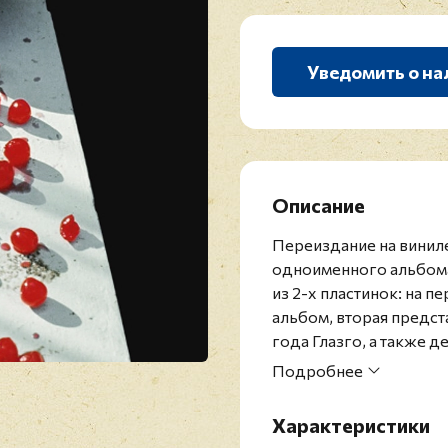
Уведомить о на
Описание
Переиздание на винил
одноименного альбома 
из 2-х пластинок: на 
альбом, вторая предст
года Глазго, а также д
Сэр Джеймс Пол Макка
Подробнее
мультиинструменталист
Beatles, 16-кратный о
Характеристики
кавалер ордена Британ