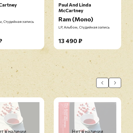
Cartney
Paul And Linda
McCartney
Ram (Mono)
м, Студийная запись
LP, Альбом, Студийная запись
₽
13 490 ₽
т в наличии
Нет в наличии