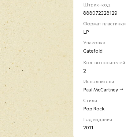
лучших бас-гитаристов
Штрих-код
журналом Rolling Stone
888072328129
Формат пластинки
LP
Упаковка
Gatefold
Кол-во носителей
2
Исполнители
Paul McCartney
Стили
Pop Rock
Год издания
2011