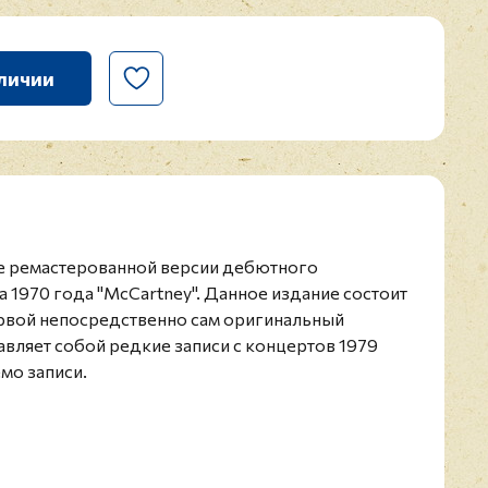
личии
е ремастерованной версии дебютного
1970 года "McCartney". Данное издание состоит
первой непосредственно сам оригинальный
авляет собой редкие записи с концертов 1979
емо записи.
ртни - британский музыкант,
 и продюсер. Один из основателей группы The
бладатель премии "Грэмми", рыцарь-бакалавр и
ской империи. В 2011 году признан одним из