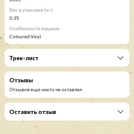
Вес в упаковке (кг)
0.35
Особенности издания
Coloured Vinyl
Трек-лист
A1. Long Tailed Winter Bird
A2. Find My Way
Отзывы
A3. Pretty Boys
A4. Women And Wives
Отзывов еще никто не оставлял
A5. Lavatory Lil'
A6. Deep Deep Feeling
B1. Slidin'
Оставить отзыв
B2. The Kiss Of Venus
Рейтинг
*
B3. Seize The Day
B4. Deep Down