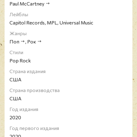
двухмиллионной отметки, по-прежнему
Paul McCartney
возглавляет список британских бестселлеров
Лейблы
всех времён. Раритетное издание! Давно снято с
производства.
Capitol Records, MPL, Universal Music
Жанры
Поп
,
Рок
Стили
Pop Rock
Страна издания
США
Страна производства
США
Год издания
2020
Год первого издания
2020