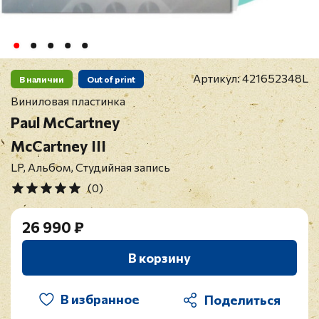
Артикул:
421652348L
В наличии
Out of print
Виниловая пластинка
Paul McCartney
McCartney III
LP, Альбом, Студийная запись
(0)
26 990 ₽
В корзину
В избранное