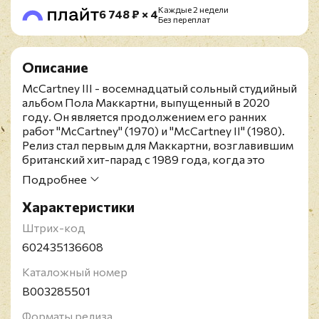
Каждые 2 недели
6 748 ₽ × 4
Без переплат
Описание
McCartney III - восемнадцатый сольный студийный
альбом Пола Маккартни, выпущенный в 2020
году. Он является продолжением его ранних
работ "McCartney" (1970) и "McCartney II" (1980).
Релиз стал первым для Маккартни, возглавившим
британский хит-парад с 1989 года, когда это
удалось "Flowers in the Dirt", и занял вторую
Подробнее
строчку в американском чарте Billboard 200.
Альбом также получил две номинации на премию
Характеристики
Грэмми в 2021 году за "лучший рок-альбом" и за
Штрих-код
"лучшую рок-песню" ("Find My Way").
Лимитированное издание на прозрачно-
602435136608
бирюзовом (как бутылка из-под кока-колы)
Каталожный номер
виниле. Данное издание эксклюзивно для
программы Spotify Fans First. Сэр Джеймс Пол
B003285501
Маккартни - британский музыкант,
мультиинструменталист, писатель и продюсер.
Форматы релиза