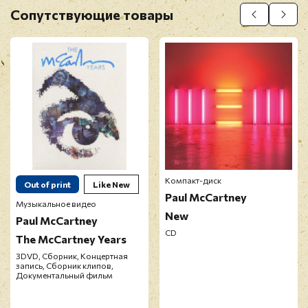
Сопутствующие товары
Перед публикацией отзывы проходят
модерацию
Компакт-диск
Out of print
Like New
Paul McCartney
Музыкальное видео
New
Paul McCartney
CD
The McCartney Years
3DVD, Сборник, Концертная
запись, Сборник клипов,
Документальный фильм