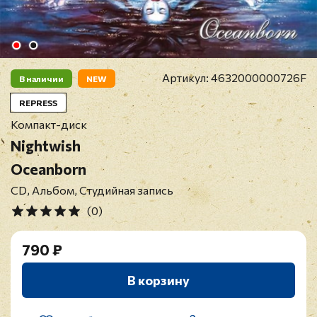
Артикул:
4632000000726F
В наличии
NEW
REPRESS
Компакт-диск
Nightwish
Oceanborn
CD, Альбом, Студийная запись
(0)
790 ₽
В корзину