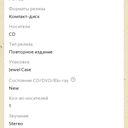
десять полноформатных альбомов.
Форматы релиза
Компакт-диск
Носители
CD
Тип релиза
Повторное издание
Упаковка
Jewel Case
Состояние CD/DVD/Blu-ray
New
Кол-во носителей
1
Звучание
Stereo