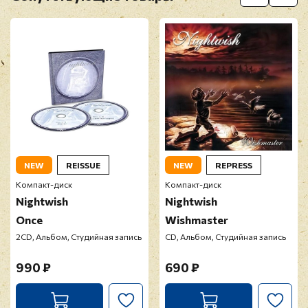
Перед публикацией отзывы проходят
модерацию
NEW
REISSUE
NEW
REPRESS
Компакт-диск
Компакт-диск
Nightwish
Nightwish
Once
Wishmaster
2CD, Альбом, Студийная запись
CD, Альбом, Студийная запись
990 ₽
690 ₽