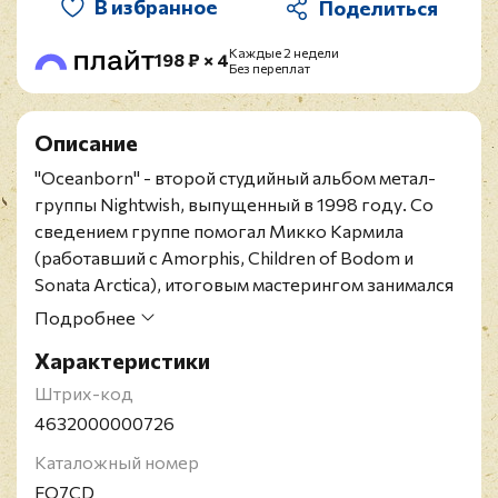
В избранное
Каждые 2 недели
198 ₽ × 4
Без переплат
Описание
"Oceanborn" - второй студийный альбом метал-
группы Nightwish, выпущенный в 1998 году. Со
сведением группе помогал Микко Кармила
(работавший с Amorphis, Children of Bodom и
Sonata Arctica), итоговым мастерингом занимался
Мика Юссила из Finnvox Studios (Apocalyptica,
Подробнее
Edguy, Kalmah и многие другие).
Характеристики
Российское повторное издание 2025 года на CD.
Содержит 12-страничный буклет.
Штрих-код
Nightwish - финская symphonic metal группа,
4632000000726
сформированная в 1996 году. В дискографии
Каталожный номер
Nightwish более 20 синглов, несколько
FO7CD
компиляций и EP, шесть концертных релизов и