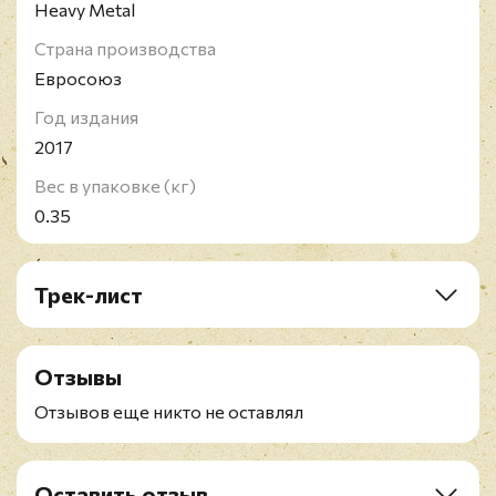
Heavy Metal
Страна производства
Евросоюз
Год издания
2017
Вес в упаковке (кг)
0.35
Трек-лист
A1. Freewheel Burning
A2. Jawbreaker
Отзывы
A3. Rock Hard Ride Free
A4. The Sentinel
Отзывов еще никто не оставлял
B1. Love Bites
B2. Eat Me Alive
B3. Some Heads Are Gonna Roll
Оставить отзыв