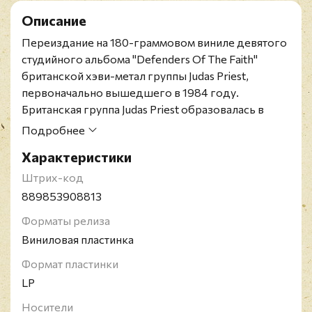
Описание
Переиздание на 180-граммовом виниле девятого
студийного альбома "Defenders Of The Faith"
британской хэви-метал группы Judas Priest,
первоначально вышедшего в 1984 году.
Британская группа Judas Priest образовалась в
1969 году и успешно выступает до сих пор.
Подробнее
Считается одно из команд, которая определила
Характеристики
современное звучание хеви-метала в 1970-х
годах. В активе группы насчитывается 16
Штрих-код
студийных альбомов, 5 концертных и 17
889853908813
сборников, которые разошлись общим тиражом
Форматы релиза
в 40 миллионов копий
Виниловая пластинка
Формат пластинки
LP
Носители