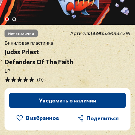
Артикул:
889853908813W
Нет в наличии
Виниловая пластинка
Judas Priest
Defenders Of The Faith
LP
(0)
Уведомить о наличии
В избранное