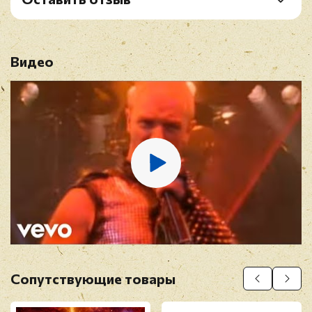
B4. Night Comes Down
Рейтинг
*
B5. Heavy Duty
B6. Defenders Of The Faith
Видео
Имя
*
E-mail
*
Отзыв
*
Сопутствующие товары