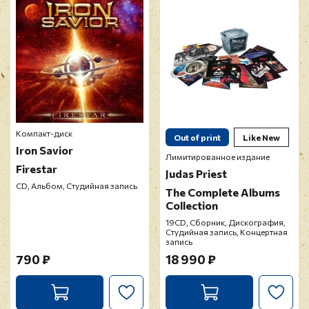
Прикрепить фото
Оставить отзыв
Перед публикацией отзывы проходят
модерацию
Компакт-диск
Out of print
Like New
Iron Savior
Лимитированное издание
Firestar
Judas Priest
CD, Альбом, Студийная запись
The Complete Albums
Collection
19CD, Сборник, Дискография,
Студийная запись, Концертная
запись
790 ₽
18 990 ₽