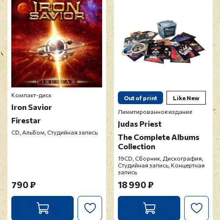
Прикрепить фото
Оставить отзыв
Перед публикацией отзывы проходят
модерацию
Компакт-диск
Out of print
Like New
Iron Savior
Лимитированное издание
Firestar
Judas Priest
CD, Альбом, Студийная запись
The Complete Albums
Collection
19CD, Сборник, Дискография,
Студийная запись, Концертная
запись
790 ₽
18 990 ₽