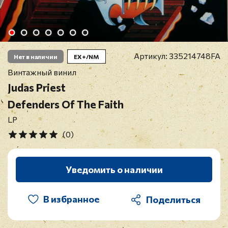
Артикул:
335214748FA
Нет в наличии
EX+/NM
Винтажный винил
Judas Priest
Defenders Of The Faith
LP
(0)
Уведомить о наличии
В избранное