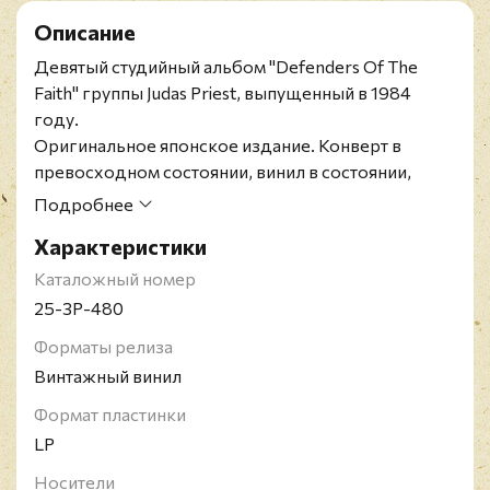
Описание
Девятый студийный альбом "Defenders Of The
Faith" группы Judas Priest, выпущенный в 1984
году.
Оригинальное японское издание. Конверт в
превосходном состоянии, винил в состоянии,
близком к идеальному. OBI отсутствует, вкладка в
Подробнее
наличии.
Характеристики
Британская группа Judas Priest образовалась в
1969 году и успешно выступает до сих пор.
Каталожный номер
Считается одно из команд, которая определила
25-3P-480
современное звучание хеви-метала в 1970-х
Форматы релиза
годах. В активе группы насчитывается 16
Винтажный винил
студийных альбомов, 5 концертных и 17
сборников, которые разошлись общим тиражом
Формат пластинки
в 40 миллионов копий
LP
Носители