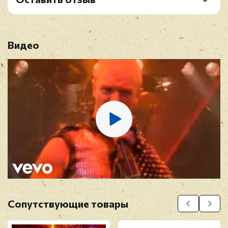
B4. Night Comes Down
Рейтинг
*
B5. Heavy Duty
B6. Defenders Of The Faith
Видео
Имя
*
E-mail
*
Отзыв
*
Сопутствующие товары