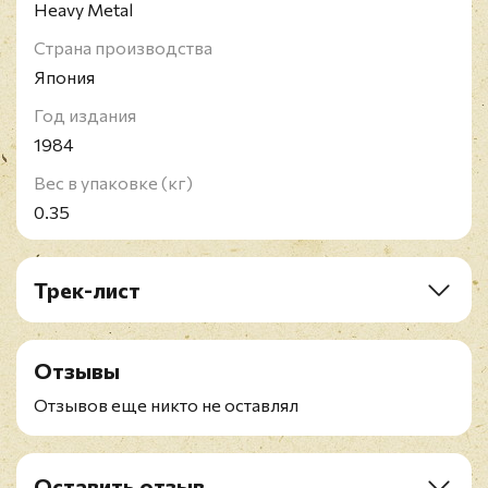
Heavy Metal
Страна производства
Япония
Год издания
1984
Вес в упаковке (кг)
0.35
Трек-лист
A1. Freewheel Burning
A2. Jawbreaker
Отзывы
A3. Rock Hard Ride Free
A4. The Sentinel
Отзывов еще никто не оставлял
B1. Love Bites
B2. Eat Me Alive
B3. Some Heads Are Gonna Roll
Оставить отзыв