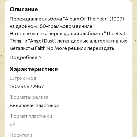
Описание
Переиздание альбома "Album Of The Year" (1997)
на двойном 180-граммовом виниле.
На волне успеха переизданий альбомов "The Real
Thing" и "Angel Dust", легендарные альтернативные
металисты Faith No More решили переиздать
альбомы "Album Of The Year" и "King For A Day" на
Подробнее
CD и LP. Примечательно то, что в отличие от
Характеристики
прошлых переизданий, этими непосредственно
занималась сама группа, на всех этапах. Это дало
Штрих-код
возможность получить доступ к редким записям, в
190295972967
том числе концертным, архивным рецензиям и
Форматы релиза
другому редкому материалу, связанному с
Виниловая пластинка
альбомами.
Faith No More - американская группа,
Формат пластинки
существовавшая в период 1981-1998 годов и
LP
вновь собранная в 2009 году. Основное
Носители
музыкальное направление коллектива - это