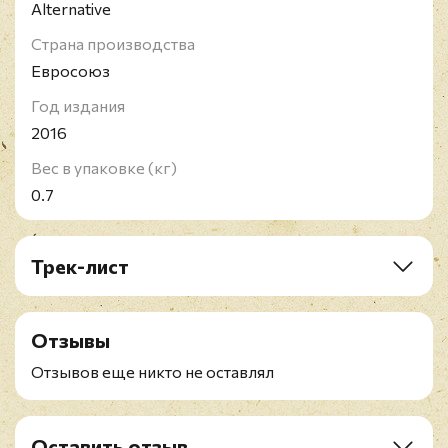
Alternative
Страна производства
Евросоюз
Год издания
2016
Вес в упаковке (кг)
0.7
Трек-лист
LP1
A1. Collision
Отзывы
A2. Stripsearch
A3. Last Cup of Sorrow
Отзывов еще никто не оставлял
A4. Naked in Front of the Computer
A5. Helpless
A6. Mouth to Mouth
Оставить отзыв