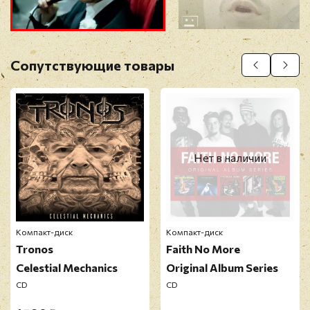
Прикрепить фото
Оставить отзыв
Сопутствующие товары
Перед публикацией отзывы проходят
модерацию
Нет в наличии
Компакт-диск
Компакт-диск
Tronos
Faith No More
Celestial Mechanics
Original Album Series
CD
CD