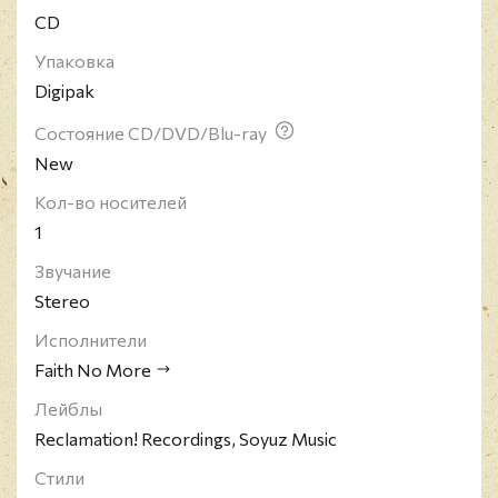
CD
году; после 19 мая 2015 года вышел их седьмой
студийный альбом под названием Sol Invictus.
Упаковка
Digipak
Состояние CD/DVD/Blu-ray
New
Кол-во носителей
1
Звучание
Stereo
Исполнители
Faith No More
Лейблы
Reclamation! Recordings, Soyuz Music
Стили