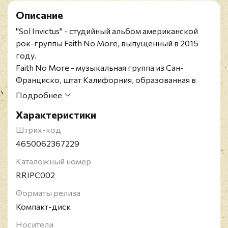
Описание
"Sol Invictus" - студийный альбом американской
рок-группы Faith No More, выпущенный в 2015
году.
Faith No More - музыкальная группа из Сан-
Франциско, штат Калифорния, образованная в
1979 году и выступающая в жанре
Подробнее
альтернативный метал. До того как назваться Faith
Характеристики
No More, группа изначально носила название
Sharp Young Men. Состав группы неоднократно
Штрих-код
менялся, лишь Билли Гулд и Майк Бордин играют с
4650062367229
момента создания Faith No More. После выпуска
Каталожный номер
шестого альбома под названием Album of the Year,
RRIPC002
группа распалась в 1998 году. В феврале 2009
года Faith No More объявили о воссоединении и в
Форматы релиза
честь этого группа объявила концертный мировой
Компакт-диск
тур под названием "The Second Coming Tour",
Носители
начавшийся в 2009-ом и закончившийся в 2012