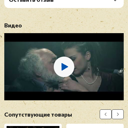
8. Motherfucker
Рейтинг
*
9. Matador
10. From the Dead
Видео
Имя
*
E-mail
*
Отзыв
*
Сопутствующие товары