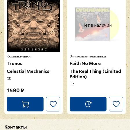
Прикрепить фото
Оставить отзыв
Нет в наличии
Перед публикацией отзывы проходят
модерацию
Компакт-диск
Виниловая пластинка
Tronos
Faith No More
Celestial Mechanics
The Real Thing (Limited
Edition)
CD
LP
1 590 ₽
Контакты