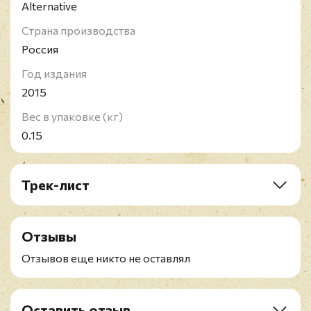
Alternative
Страна производства
Россия
Год издания
2015
Вес в упаковке (кг)
0.15
Трек-лист
1. Sol Invictus
2. Superhero
Отзывы
3. Sunny Side Up
4. Separation Anxiety
Отзывов еще никто не оставлял
5. Cone of Shame
6. Rise of the Fall
7. Black Friday
Оставить отзыв