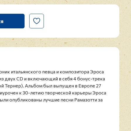
ся
орник итальянского певца и композитора Эроса
из двух CD и включающий в себя 4 бонус-трека
иной Тернер). Альбом был выпущен в Европе 27
риурочен к 30-летию творческой карьеры Эроса
были опубликованы лучшие песни Рамазотти за
скую карьеру.
итальянский композитор и один из наиболее
х певцов, известный не только в англоязычных
в испаноязычных странах, поскольку большинство