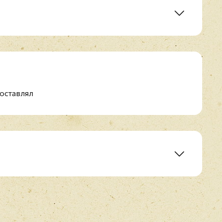
)
 (4:09)
one (5:08)
оставлял
 Stop Thinking Of You) (4:50)
telle (4:12)
5)
:17)
01)
E-mail
*