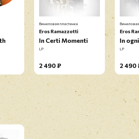
Виниловая пластинка
Виниловая
Eros Ramazzotti
Eros Ra
th
In Certi Momenti
In ogn
LP
LP
2 490 ₽
2 490 