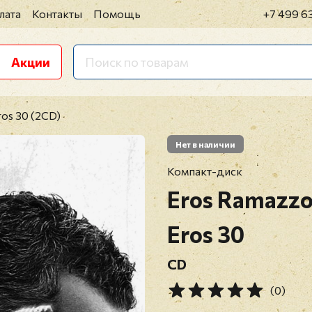
лата
Контакты
Помощь
+7 499 6
Акции
ros 30 (2CD)
Нет в наличии
Компакт-диск
Eros Ramazzo
Eros 30
CD
(0)