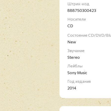
своих альбомов он вып
Штрих-код
Международный успех 
888750300423
альбома под названием 
Носители
пятёрку лучших в кажд
CD
предыдущие альбомы. 
"За заслуги перед Ита
Состояние CD/DVD/Bl
альбомов, один миньон
New
также 46 синглов, кот
Звучание
европейских стран, Ю
более 100 миллионов з
Stereo
Лейблы
Sony Music
Год издания
2014