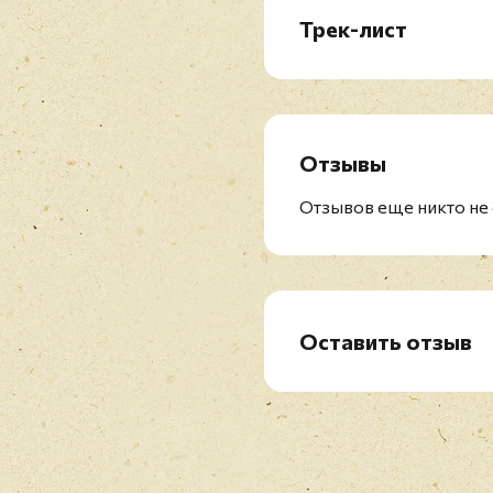
Трек-лист
CD1:
1. Terra Promessa (3:44
2. Una Storia Importante
3. Adesso Tu (4:00)
Отзывы
4. Musica E (9:42)
5. Se Bastasse Una Canz
Отзывов еще никто не 
6. Cose Della Vita (Can't
7. Un'Altra Te (4:40)
8. Piu Bella Cosa (4:26)
9. Stella Gemella (4:40)
10. La Luce Buona Delle S
Оставить отзыв
11. Dove C'e Musica (4:4
Рейтинг
*
12. L'Aurora (5:30)
13. Quanto Amore Sei (4
14. Fuoco Nel Fuoco (4:
Имя
*
15. Piu Che Puoi (4:11)