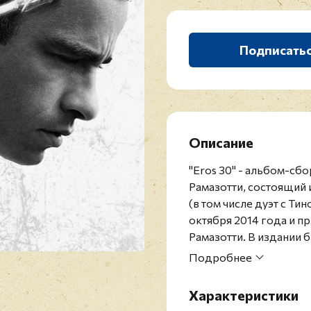
Подписать
Описание
"Eros 30" - альбом-сб
Рамазотти, состоящий 
(в том числе дуэт с Т
октября 2014 года и п
Рамазотти. В издании 
его 30-летнюю творче
Подробнее
Eros Ramazzotti - это 
популярных итальянски
Характеристики
странах Европы, но и 