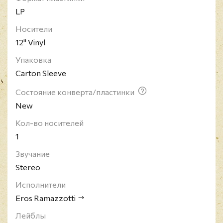
За свою карьеру Eros получил орден "За заслуги
LP
перед Итальянской Республикой", выпустил 11
Носители
студийных альбомов, один миньон, три сборника,
12" Vinyl
три концертных альбома, а также 46 синглов,
которые занимали высокие места в чартах многих
Упаковка
европейских стран, Южной и Центральной
Carton Sleeve
Америки. В мире продано более 100 миллионов
записей Рамаццотти.
Состояние конверта/пластинки
New
Кол-во носителей
1
Звучание
Stereo
Исполнители
Eros Ramazzotti
Лейблы