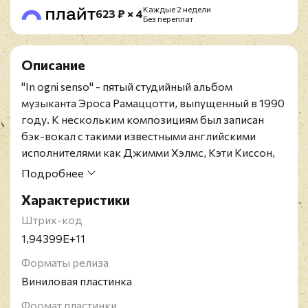
Каждые 2 недели
623 ₽ × 4
Без переплат
Описание
"In ogni senso" - пятый студийный альбом
музыканта Эроса Рамаццотти, выпущенный в 1990
году. К нескольким композициям был записан
бэк-вокал с такими известными английскими
исполнителями как Джимми Хэлмс, Кэти Киссон,
Кэрол Кеньон и Тесса Найлс. Релиз дебютировал
Подробнее
на первых строчках итальянских хит-парадов.
Характеристики
Ремастированное переиздание на красном
виниле.
Штрих-код
Эрос Рамаццотти - это итальянский композитор и
1,94399E+11
певец, ставший одним из наиболее популярных
Форматы релиза
итальянских певцов. Международный успех
Виниловая пластинка
пришёл к Рамаццотти после выпуска его 7
альбома под названием "Tutte storie" в 1993 году.
Формат пластинки