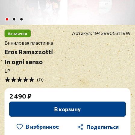
Артикул:
194399053119W
В наличии
Виниловая пластинка
Eros Ramazzotti
In ogni senso
LP
(0)
2 490 ₽
В корзину
В избранное