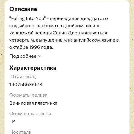
Описание
"Falling Into You" - переиздание двадцатого
студийного альбома на двойном виниле
канадской певицы Селин Дион и являеться
четвёртым, выпущенным на английском языке в
октябре 1996 года.
Селин Мари Клодетт Дион - канадская певица,
Подробнее
автор песен, актриса и композитор. Родившаяся в
Характеристики
многодетной семье в провинции Квебек, Дион в
подростковом возрасте стала звездой во
Штрих-код
франкоязычном мире после того, как её
190758638614
менеджер и будущий муж Рене Анжелил заложил
Форматы релиза
свой дом, чтобы профинансировать её первую
Виниловая пластинка
запись. В 1990 году она выпустила англоязычный
альбом Unison и утвердилась как певица в
Формат пластинки
Северной Америке и других англоязычных
LP
регионах мира.
Носители