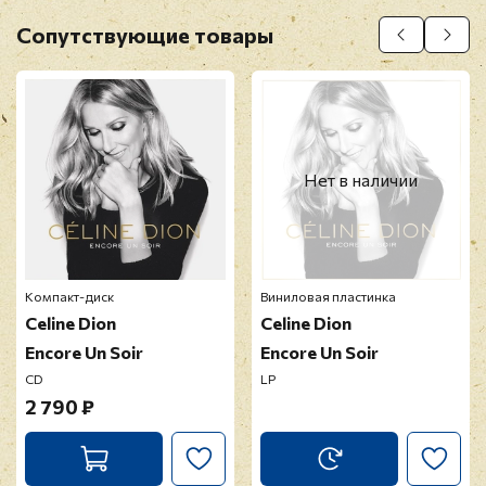
Оставить отзыв
Сопутствующие товары
Перед публикацией отзывы проходят
модерацию
Нет в наличии
Компакт-диск
Виниловая пластинка
Celine Dion
Celine Dion
Encore Un Soir
Encore Un Soir
CD
LP
2 790 ₽