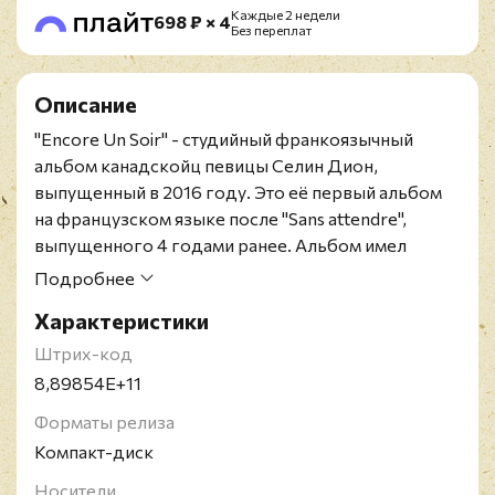
Каждые 2 недели
698 ₽ × 4
Без переплат
Описание
"Encore Un Soir" - студийный франкоязычный
альбом канадскойц певицы Селин Дион,
выпущенный в 2016 году. Это её первый альбом
на французском языке после "Sans attendre",
выпущенного 4 годами ранее. Альбом имел
большой коммерческий успех в
Подробнее
франкоговорящих регионах, возглавив чарты в
Характеристики
Канаде, Бельгии, Франции и Швейцарии. Во всём
мире альбом разошёлся тиражом около 1,1 млн
Штрих-код
экземпляров.
8,89854E+11
Селин Мари Клодетт Дион - канадская певица,
Форматы релиза
автор песен, актриса и композитор. Родившаяся в
Компакт-диск
многодетной семье в провинции Квебек, Дион в
подростковом возрасте стала звездой во
Носители