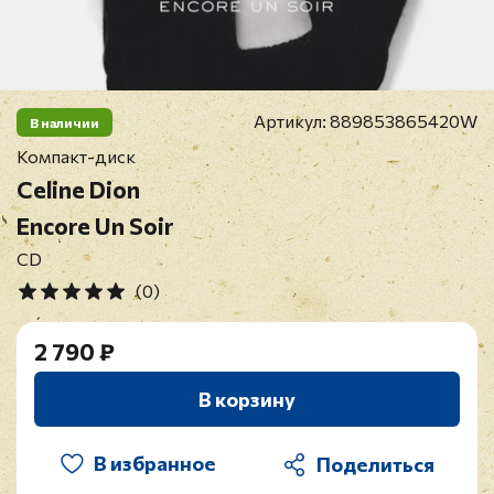
Артикул:
889853865420W
В наличии
Компакт-диск
Celine Dion
Encore Un Soir
CD
(0)
2 790 ₽
В корзину
В избранное