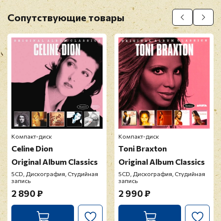
Оставить отзыв
Сопутствующие товары
Перед публикацией отзывы проходят
модерацию
Компакт-диск
Компакт-диск
Celine Dion
Toni Braxton
Original Album Classics
Original Album Classics
5CD, Дискография, Студийная
5CD, Дискография, Студийная
запись
запись
2 890 ₽
2 990 ₽