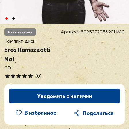
Артикул:
602537205820UMG
Нет в наличии
Компакт-диск
Eros Ramazzotti
Noi
CD
(0)
Уведомить о наличии
В избранное