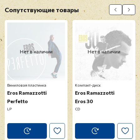
11. Una Tempesta Di Stelle
Имя
*
Сопутствующие товары
12. Testa O Cuore
13. Cosi
14. Solamente Uno
E-mail
*
Нет в наличии
Нет в наличии
Отзыв
*
Виниловая пластинка
Компакт-диск
Eros Ramazzotti
Eros Ramazzotti
Perfetto
Eros 30
LP
CD
Прикрепить фото