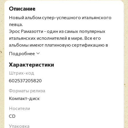
Описание
Новый альбом супер-успешного итальянского
певца.
Эрос Рамазотти - один из самых популярных
итальянских исполнителей в мире. Все его
альбомы имеют платиновую сертификацию в
разных странах, а хит-синглы (такие как "Più che
Подробнее
puoi" 2001-го года) до сих пор ротируются на
Характеристики
радио.
"Noi" - уже 12-я студийная пластинка Эроса
Штрих-код
Рамазотти и его первый релиз на Universal Music.
602537205820
Новые песни очаровательного итальянца
Форматы релиза
посвящены вечным человеческим ценностям:
Компакт-диск
любви, дружбе, свободе. Вместе с Эросом эти
ценности воспевают такие звезды как Николь
Носители
Шерзингер и группа Hooverphonic.
CD
Первым синглом с альбома стал трек "Un Angelo
Упаковка
disteso il sole".