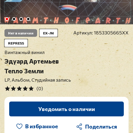
Артикул:
1853305665XX
Нет в наличии
EX-/M
REPRESS
Винтажный винил
Эдуард Артемьев
Тепло Земли
LP, Альбом, Студийная запись
(0)
Уведомить о наличии
В избранное