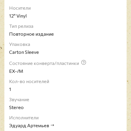
лауреат Государственной премии Российской
Носители
Федерации (1993, 1995, 1999, 2017). Лауреат
12" Vinyl
Государственной премии РСФСР (1988). Широко
известен как автор музыки к фильмам Андрея
Тип релиза
Тарковского, Никиты Михалкова и Андрея
Повторное издание
Кончаловского.
Упаковка
Carton Sleeve
Состояние конверта/пластинки
EX-/M
Кол-во носителей
1
Звучание
Stereo
Исполнители
Эдуард Артемьев