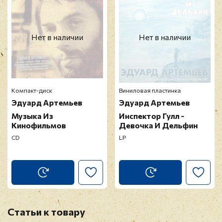
E-mail
*
Нет в наличии
Нет в наличии
Отзыв
*
Компакт-диск
Виниловая пластинка
Эдуард Артемьев
Эдуард Артемьев
Музыка Из
Инспектор Гулл -
Кинофильмов
Девочка И Дельфин
CD
LP
Прикрепить фото
Оставить отзыв
Перед публикацией отзывы проходят
Статьи к товару
модерацию