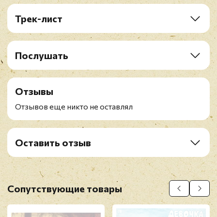
Трек-лист
A1. Рождение Земли
A2. Кто Я?
A3. Тепло Земли
Послушать
A4. На Берегу Млечного Пути
A5. Прощание
B1. Ожидание
Отзывы
B2. Рэккэны
Отзывов еще никто не оставлял
B3. Надежда
B4. Гимн Человеку
Оставить отзыв
Рейтинг
*
Имя
*
Сопутствующие товары