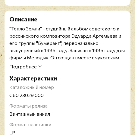
Описание
"Тепло Земли" - студийный альбом советского и
российского композитора Эдуарда Артемьева и
его группы "Бумеранг", первоначально
выпущенный в 1985 году. Записан в 1985 году для
фирмы Мелодия. Он создан вместе с чукотским
писателем Юрием Рытхэу на его стихи.
Подробнее
Лирические композиции озвучила Жанна
Характеристики
Рождественская. Альбом был положительно
оценён как создателями, так и критиками.
Каталожный номер
Советское повторное издание конца 1980-х
С60 23029 000
годов на черном виниле. Конверт в отличном
Форматы релиза
состоянии, винил в идеальном. Лейблы белые.
Винтажный винил
Эдуард Николаевич Артемьев - советский и
российский композитор. Народный артист
Формат пластинки
Российской Федерации (1999). Четырёхкратный
LP