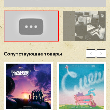
B5. Ночь
B6. Говорят Дельфины (Поёт Ольга
Рождественская, стихи А. Кондратьева)
Прощай, зелень лета (1975)
B7. Вокализ
Прикрепить фото
Оставить отзыв
Сопутствующие товары
Перед публикацией отзывы проходят
модерацию