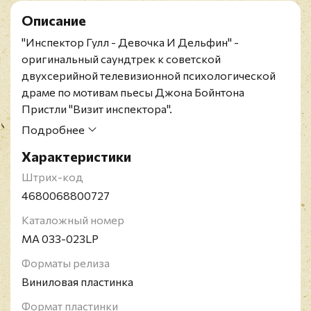
Описание
"Инспектор Гулл - Девочка И Дельфин" -
оригинальный саундтрек к советской
двухсерийной телевизионной психологической
драме по мотивам пьесы Джона Бойнтона
Пристли "Визит инспектора".
Лимитированное в 600 копий нумерованное
Подробнее
переиздание на чёрном виниле.
Характеристики
Эдуард Николаевич Артемьев - советский и
российский композитор. Народный артист
Штрих-код
Российской Федерации (1999). Четырёхкратный
4680068800727
лауреат Государственной премии Российской
Каталожный номер
Федерации (1993, 1995, 1999, 2017). Лауреат
MA 033-023LP
Государственной премии РСФСР (1988). Широко
известен как автор музыки к фильмам Андрея
Форматы релиза
Тарковского, Никиты Михалкова и Андрея
Виниловая пластинка
Кончаловского.
Формат пластинки