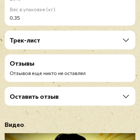
Вес в упаковке (кг)
0.35
Трек-лист
A1. Coat Of Arms
A2. Midway
Отзывы
A3. Uprising
A4. Screaming Eagles
Отзывов еще никто не оставлял
A5. The Final Solution
B1. Aces In Exile
B2. Saboteurs
Оставить отзыв
B3. Wehrmacht
Рейтинг
*
B4. White Death
B5. Metal Ripper
Видео
Имя
*