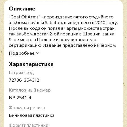
Описание
"Coat Of Arms" - переиздание пятого студийного
альбома группы Sabaton, вышедшего в 2010 году.
После выхода он попал в чарты множества стран,
так альбом достиг 2-ой позиции в Швеции, занял
9-ое место в Польше и получил золотую
сертификацию.Издание представлено на черном
виниле.Sabaton - шведская хэви-пауэр-метал
Подробнее
группа, основанная в 1999 году. Основной темой
для песен являются войны и исторические
Характеристики
сражения. Название группы в переводе с
Штрих-код
английского означает латный ботинок, часть
рыцарского доспеха.Раритетное издание! Давно
727361354312
снято с производства.
Каталожный номер
NB 2541-4
Форматы релиза
Виниловая пластинка
Формат пластинки