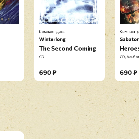
Компакт-диск
Компакт-д
Winterlong
Sabato
The Second Coming
Heroe
CD
CD, Альбо
690 ₽
690 ₽