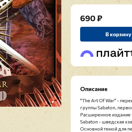
690 ₽
В корзину
Описание
"The Art Of War" - пе
группы Sabaton, перв
Расширенное издание 
Sabaton - шведская хэв
Основной темой для пе