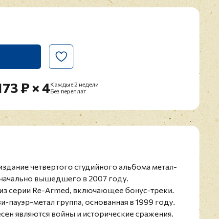
173 ₽ × 4
Каждые 2 недели
Без переплат
реиздание четвертого студийного альбома метал-
оначально вышедшего в 2007 году.
из серии Re-Armed, включающее бонус-треки.
и-пауэр-метал группа, основанная в 1999 году.
сен являются войны и исторические сражения.