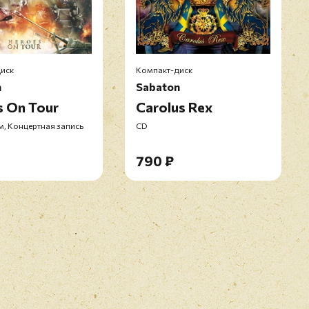
иск
Компакт-диск
n
Sabaton
s On Tour
Carolus Rex
м, Концертная запись
CD
790 ₽