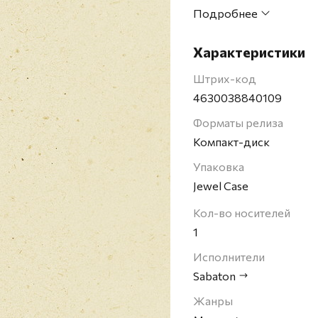
Название группы в пер
Подробнее
часть рыцарского досп
Характеристики
Штрих-код
4630038840109
Форматы релиза
Компакт-диск
Упаковка
Jewel Case
Кол-во носителей
1
Исполнители
Sabaton
Жанры