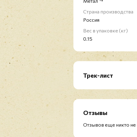
Метал
Страна производства
Россия
Вес в упаковке (кг)
0.15
Трек-лист
1. Sun Tzu Says
2. Ghost Division
3. The Art Of War
4. 40:1
Отзывы
5. Unbreakable
6. The Nature Of Warfa
Отзывов еще никто не 
7. Cliffs Of Gallipoli
8. Talvisota