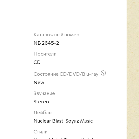
еводе с английского означает латный ботинок,
еха.
Каталожный номер
NB 2645-2
Носители
CD
Состояние CD/DVD/Blu-ray
New
Звучание
Stereo
Лейблы
Nuclear Blast, Soyuz Music
Стили