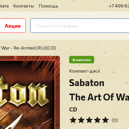
лата
Контакты
Помощь
+7 499 6
Акции
f War - Re-Armed (RU)(CD)
В наличии
Компакт-диск
Sabaton
The Art Of W
CD
(0)