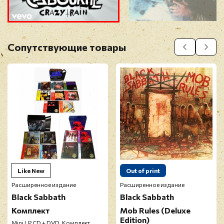
Прикрепить фото
Оставить отзыв
Сопутствующие товары
Перед публикацией отзывы проходят
модерацию
Like New
Out of print
Расширенное издание
Расширенное издание
Black Sabbath
Black Sabbath
Комплект
Mob Rules (Deluxe
Edition)
Mini LP CD + DVD, Комплект