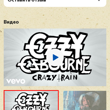
B3. Revelation (Mother Earth)
Рейтинг
*
B4. Steal Away (The Night)
Видео
Имя
*
E-mail
*
Отзыв
*