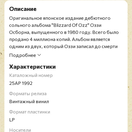
Описание
Оригинальное японское издание
дебютного
сольного альбома "Blizzard Of Ozz" Оззи
Осборна, выпущенного в 1980 году. Всего было
продано 4 миллиона копий. Альбом является
одним из двух, который Оззи записал до смерти
Рэнди Роадса.
Подробнее
Конверт и винил в состоянии, близком к
Характеристики
идеальному. OBI и вкладка в наличии.
Ozzy Osbourne родился в Британии в 1948 году и
Каталожный номер
считается одним из главных участников золотого
25AP 1992
состава Black Sabbath. После ухода из группы,
Форматы релиза
Оззи начал сольную карьеру, не менее успешную.
Винтажный винил
На сегодняшний день продано примерно 100 млн.
копий его альбомов, а пластинки "No More Tears"
Формат пластинки
и "Blizzard of Ozz" четырежды становились
LP
платиновыми.
Носители