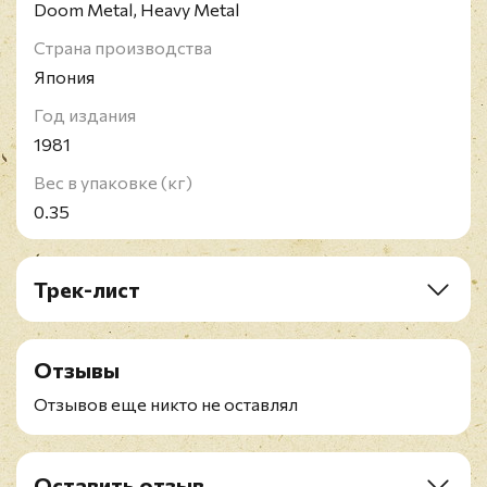
Doom Metal, Heavy Metal
Страна производства
Япония
Год издания
1981
Вес в упаковке (кг)
0.35
Трек-лист
A1. I Don't Know
A2. Crazy Train
Отзывы
A3. Goodbye To Romance
A4. Dee
Отзывов еще никто не оставлял
A5. Suicide Solution
B1. Mr. Crowley
B2. No Bone Movies
Оставить отзыв