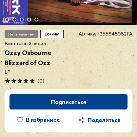
Артикул:
355845982FA
Нет в наличии
EX+/NM
Винтажный винил
Ozzy Osbourne
Blizzard of Ozz
LP
(0)
Подписаться
В избранное