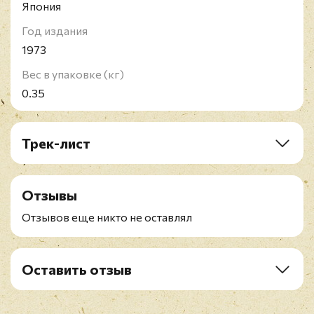
Япония
Год издания
1973
Вес в упаковке (кг)
0.35
Трек-лист
A1. Badge
A2. Roll It Over
Отзывы
A3. Presence Of The Lord
B1. Pearly Queen
Отзывов еще никто не оставлял
B2. After Midnight
B3. Little Wing
Оставить отзыв
Рейтинг
*