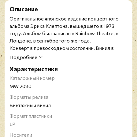
Описание
Оригинальное японское издание концертного
альбома Эрика Клептона, вышедшего в 1973
году. Альбом был записан в Rainbow Theatre, в
Лондоне, в сентябре того же года.
Конверт в превосходном состоянии. Винил в
состоянии близком к идеальному.OBI и вкладки в
Подробнее
наличии.
Характеристики
Эрик Клептон родился в 1945 году и с 60-х
считается иконой блюз-рока. Играл в
Каталожный номер
коллективах: The Yardbirds, Cream, Blind Faith, John
MW 2080
Mayall's Bluesbreakers, Derek And The Dominos, а
Форматы релиза
также успешно выступал сольно по всему миру.
Винтажный винил
Является кавалером Ордена Британской империи.
Формат пластинки
LP
Носители