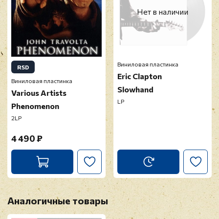
Оставить отзыв
Нет в наличии
Перед публикацией отзывы проходят
модерацию
Виниловая пластинка
RSD
Eric Clapton
Виниловая пластинка
Slowhand
Various Artists
LP
Phenomenon
2LP
4 490 ₽
Аналогичные товары