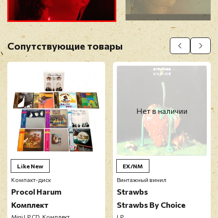
Прикрепить фото
Оставить отзыв
Сопутствующие товары
Перед публикацией отзывы проходят
модерацию
Нет в наличии
Like New
EX/NM
Компакт-диск
Винтажный винил
Procol Harum
Strawbs
Комплект
Strawbs By Choice
Mini LP CD, Комплект
LP