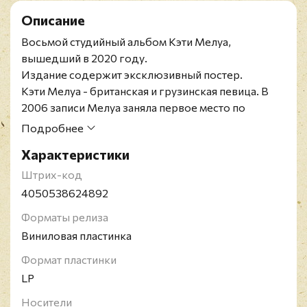
Описание
Восьмой студийный альбом Кэти Мелуа,
вышедший в 2020 году.
Издание содержит эксклюзивный постер.
Кэти Мелуа - британская и грузинская певица. В
2006 записи Мелуа заняла первое место по
продажам в категории артистов-женщин как в
Подробнее
Великобритании, так и в Европе. В июле 2013
Характеристики
Мелуа приняла участие в юбилейном концерте по
случаю 60-летия коронации Елизаветы II. 2
Штрих-код
октября 2006 года Мелуа вошла в Книгу
4050538624892
рекордов Гиннеса за исполнение самого
Форматы релиза
глубоководного концерта - 303 метра ниже
Виниловая пластинка
уровня моря на Платформе Troll A компании Statoil
в Северном море. Kэти выступила с группой всех
Формат пластинки
звезд "Band Du Lac", созданной основателем
LP
"Procol Harum" Гэри Брукером, 11 июня 2005 года
Носители
на благотворительном концерте для фонда