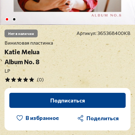
Артикул:
365368400KB
Нет в наличии
Виниловая пластинка
Katie Melua
Album No. 8
LP
(0)
Подписаться
В избранное