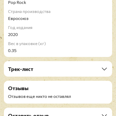
Pop Rock
Страна производства
Евросоюз
Год издания
2020
Вес в упаковке (кг)
0.35
Трек-лист
A1. A Love Like That
A2. English Manner
Отзывы
A3. Leaving The Mountain
A4. Joy
Отзывов еще никто не оставлял
A5. Voices In The Night
B1. Maybe I Dreamt It
B2. Heading Home
Оставить отзыв