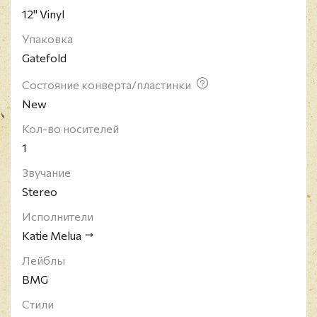
12" Vinyl
борьбы с сердечно-сосудистыми заболеваниями -
"Heart And Stroke Trust Endeavour" (H.A.S.T.E.).
Упаковка
Gatefold
Состояние конверта/пластинки
New
Кол-во носителей
1
Звучание
Stereo
Исполнители
Katie Melua
Лейблы
BMG
Стили