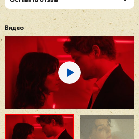
B3. Your Longing Is Gone
Рейтинг
*
B4. Airtime
B5. Remind Me To Forget
Видео
Имя
*
E-mail
*
Отзыв
*