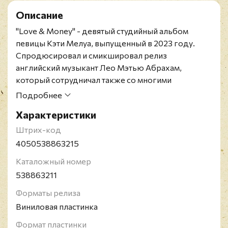
Описание
"Love & Money" - девятый студийный альбом
певицы Кэти Мелуа, выпущенный в 2023 году.
Спродюсировал и смикшировал релиз
английский музыкант Лео Мэтью Абрахам,
который сотрудничал также со многими
профессиональными музыкантами, включая
Подробнее
Брайана Ино, Имоджен Хип, Джарвиса Кокера,
Характеристики
Карла Барата, Регину Спектор, Джона Хопкинса и
Пола Саймона. Пластинка заняла седьмое место в
Штрих-код
Швейцарском чарте.
4050538863215
Релиз представлен на черном виниле.
Каталожный номер
Кэти Мелуа - британская и грузинская певица. В
538863211
2006 записи Мелуа заняли первое место по
продажам в категории артистов-женщин в
Форматы релиза
Великобритании и Европе. В июле 2013 Мелуа
Виниловая пластинка
приняла участие в юбилейном концерте по случаю
Формат пластинки
60-летия коронации Елизаветы II. Мелуа также