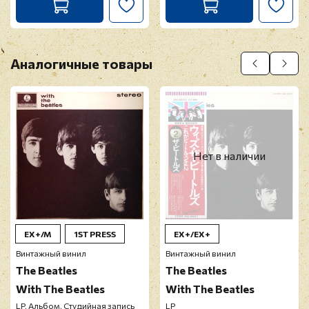
Аналогичные товары
Нет в наличии
EX+/M
1ST PRESS
EX+/EX+
Винтажный винил
Винтажный винил
The Beatles
The Beatles
With The Beatles
With The Beatles
LP, Альбом, Студийная запись
LP