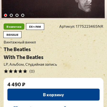
Артикул:
1775223465NR
В наличии
EX+/NM
REISSUE
Винтажный винил
The Beatles
With The Beatles
LP, Альбом, Студийная запись
(0)
4 490 ₽
В корзину