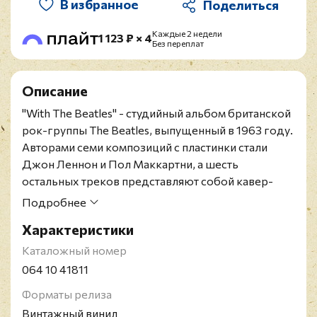
В избранное
Каждые 2 недели
1 123 ₽ × 4
Без переплат
Описание
"With The Beatles" - студийный альбом британской
рок-группы The Beatles, выпущенный в 1963 году.
Авторами семи композиций с пластинки стали
Джон Леннон и Пол Маккартни, а шесть
остальных треков представляют собой кавер-
версии песен известных музыкантов. Впервые за
Подробнее
все время существования коллектива была
Характеристики
исполнена песня Джорджа Харрисона "Don't
Bother Me".
Каталожный номер
Испанское переиздание 1989 года на чёрном
064 10 41811
виниле. Конверт в превосходном состоянии,
Форматы релиза
винил в состоянии, близком к идеальному.
Винтажный винил
The Beatles, они же "великолепная четвёрка", они