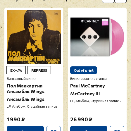
Перед публикацией отзывы проходят
модерацию
EX+/M
REPRESS
Out of print
Винтажный винил
Виниловая пластинка
Пол Маккартни
Paul McCartney
Ансамбль Wings
McCartney III
Ансамбль Wings
LP, Альбом, Студийная запись
LP, Альбом, Студийная запись
1 990 ₽
26 990 ₽