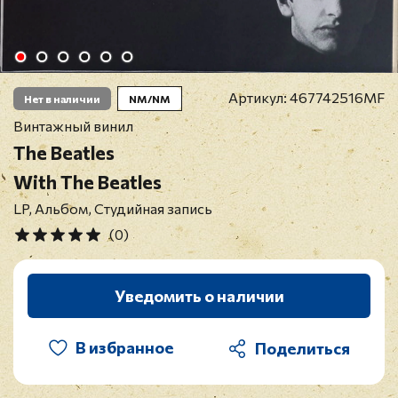
Артикул:
467742516MF
Нет в наличии
NM/NM
Винтажный винил
The Beatles
With The Beatles
LP, Альбом, Студийная запись
(0)
Уведомить о наличии
В избранное