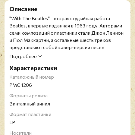
Описание
"With The Beatles" - вторая студийная работа
Beatles, впервые изданная в 1963 году. Авторами
семи композиций с пластинки стали Джон Леннон
и Пол Маккартни, а остальные шесть треков
представляют собой кавер-версии песен
известных музыкантов. Впервые за все время
Подробнее
существования коллектива была представлена
Характеристики
песня Джорджа Харрисона, "Don't Bother Me". В
британском чарте альбом продержался на первом
Каталожный номер
месте 21 неделю подряд.
PMC 1206
Одно из первых английских изданий
Форматы релиза
представлено на чёрном виниле в моно-звучании
Винтажный винил
в ламинированном с одной стороны конверте.
Конверт и винил в состоянии, близком к
Формат пластинки
идеальному.
LP
The Beatles, они же "великолепная четвёрка", они
Носители
же "ливерпульская четвёрка" или просто "Битлы" -