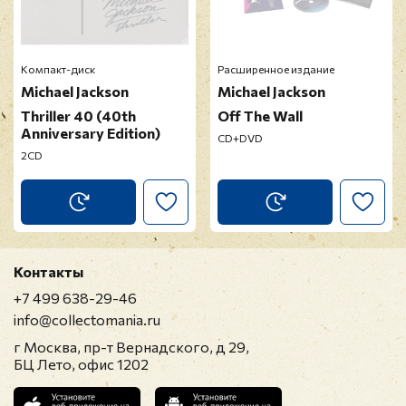
Отзыв
*
Компакт-диск
Расширенное издание
Michael Jackson
Michael Jackson
Thriller 40 (40th
Off The Wall
Anniversary Edition)
CD+DVD
2CD
Прикрепить фото
Оставить отзыв
Контакты
Перед публикацией отзывы проходят
+7 499 638-29-46
модерацию
info@collectomania.ru
г Москва, пр-т Вернадского, д 29,
БЦ Лето, офис 1202