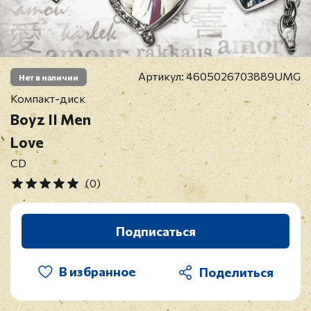
Артикул:
4605026703889UMG
Нет в наличии
Компакт-диск
Boyz II Men
Love
CD
(0)
Подписаться
В избранное