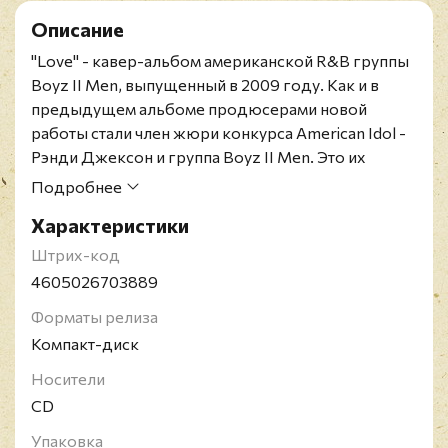
Описание
"Love" - кавер-альбом американской R&B группы
Boyz II Men, выпущенный в 2009 году. Как и в
предыдущем альбоме продюсерами новой
работы стали член жюри конкурса American Idol -
Рэнди Джексон и группа Boyz II Men. Это их
третий по счету кавер-альбом после "Throwback,
Подробнее
Vol. 1" и "Motown: A Journey Through Hitsville USA",
Характеристики
изданных в 2004 и 2007 году соответственно.
Альбом состоит из популярных песен о любви
Штрих-код
прошлого. В записи также принял участие певец
4605026703889
Майкл Бубле. Демоверсия песни "Back for Good"
Форматы релиза
была записана с ирландской певицей, Надин Койл.
Компакт-диск
Суммарный объём продаж за первую неделю
составил 15,000 копий альбома.
Носители
Boyz II Men - американский вокальный квартет с
CD
лейбла Motown, пик успеха которого пришёлся на
Упаковка
середину 1990-х годов. Их баллады "End Of The