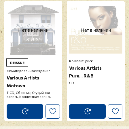
Перед публикацией отзывы проходят
модерацию
Нет в наличии
Нет в наличии
Компакт-диск
REISSUE
Various Artists
Лимитированное издание
Pure... R&B
Various Artists
CD
Motown
11CD, Сборник, Студийная
запись, Концертная запись