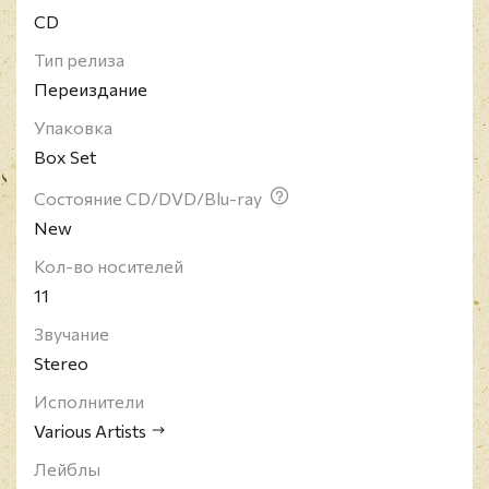
звезды афроамериканской музыки тех лет - Стиви
CD
Уандер, Марвин Гэй, Дайана Росс, Смоки
Робинсон, Лайонел Ричи и Майкл Джексон,
Тип релиза
квартет Boyz II Men.
Переиздание
Упаковка
Box Set
Состояние CD/DVD/Blu-ray
New
Кол-во носителей
11
Звучание
Stereo
Исполнители
Various Artists
Лейблы