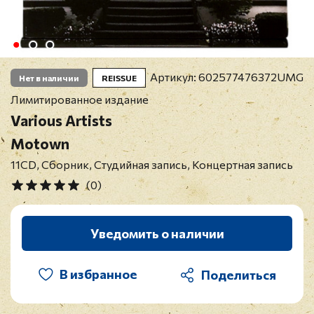
Артикул:
602577476372UMG
Нет в наличии
REISSUE
Лимитированное издание
Various Artists
Motown
11CD, Сборник, Студийная запись, Концертная запись
(0)
Уведомить о наличии
В избранное