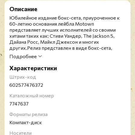
Описание
Юбилейное издание бокс-сета, приуроченное к
60-летию основания лейбла Motown
представляет лучших исполнителей со своими
хитами таких как: Стиви Уандер, The Jackson 5,
Дайана Росс, Майкл Джексон и многих
других.Релиз представлен в виде бокс-сета,
состоящего из 11CD, включает 100-страничный
Подробнее
буклет с редкими фотографиями, а также 12
бонусных треков с кавер-версиями.Motown
Характеристики
Records - американская звукозаписывающая
Штрих-код
компания, в настоящее время входящая в состав
Universal Music Group. Будучи первым лейблом
602577476372
звукозаписи, созданным афроамериканцем,
Каталожный номер
Motown-Tamla специализировался на
продвижении чернокожих исполнителей в
7747637
мейнстрим мировой поп-музыки. В 1960-е годы
здесь было разработано особое направление
Форматы релиза
ритм-энд-блюза - так называемое "мотаунское
Компакт-диск
звучание" (Motown Sound). На этом лейбле
начинали свою карьеру самые выдающиеся
Носители