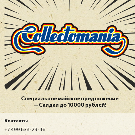
17. Marvin Gaye & Tammi Terrell - Ain't Nothing Like
The Real Thing
18. The Temptations - I Could Never Love Another
(After Loving You)
19. Marvin Gaye & Tammi Terrell - You?re All I Need
To Get By
20. Diana Ross & The Supremes - Love Child
21. Stevie Wonder - For Once In My Life
22. Marvin Gaye - I Heard It Through The Grapevine
23. Diana Ross & The Supremes & The Temptations -
I'm Gonna Make You Love Me
24. Jimmy Ruffin - What Becomes Of The Broken
Hearted
25. Brenda Holloway - You've Made Me So Very
Cпециальное майское предложение
Happy
— Скидки до 10000 рублей!
CD3:
Контакты
1. The Temptations - Runaway Child, Running Wild
+7 499 638-29-46
2. Marvin Gaye - Too Busy Thinking About My Baby