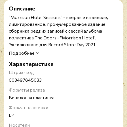
Описание
"Morrison Hotel Sessions" - впервые на виниле,
лимитированное, пронумерованное издание
сборника редких записей с сессий альбома
коллектива The Doors - "Morrison Hotel".
Эксклюзивно для Record Store Day 2021.
Ограниченный тираж (16000 копий).
Подробнее
Релиз представлен на двойном черном 180-
Характеристики
граммовом виниле и включает новые заметки от
Брюса Ботника, звукорежиссера группы.
Штрих-код
The Doors - американская рок-группа, созданная в
603497845033
1965 году в Лос-Анджелесе, оказавшая сильное
Форматы релиза
влияние на культуру и искусство 60-х годов.
Виниловая пластинка
Загадочные, мистические, иносказательные
тексты песен и яркий образ вокалиста группы,
Формат пластинки
Джима Моррисона, сделали её едва ли не самой
LP
знаменитой и равно же противоречивой группой
Носители
своего времени. После смерти в 1971 году Джима