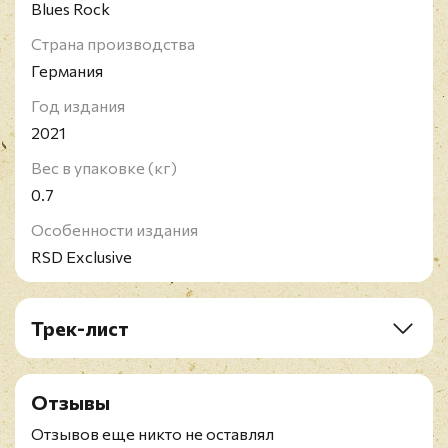
Blues Rock
Страна производства
Германия
Год издания
2021
Вес в упаковке (кг)
0.7
Особенности издания
RSD Exclusive
Трек-лист
A1. Queen Of The Highway (Take 1)
A2. Queen Of The Highway (Various Takes)
Отзывы
A3. Queen Of The Highway (Take 44)
A4. Queen Of The Highway (Take 12)
Отзывов еще никто не оставлял