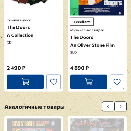
Перед публикацией отзывы проходят
модерацию
Компакт-диск
Excellent
The Doors
Музыкальное видео
A Collection
The Doors
CD
An Oliver Stone Film
2LD
2 490 ₽
4 890 ₽
Аналогичные товары