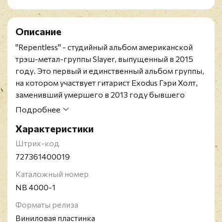
Описание
"Repentless" - студийный альбом американской
трэш-метал-группы Slayer, выпущенный в 2015
году. Это первый и единственный альбом группы,
на котором участвует гитарист Exodus Гэри Холт,
заменивший умершего в 2013 году бывшего
гитариста Джеффа Ханнемана, и первый,
Подробнее
выпущенный на лейбле Nuclear Blast. Также в
Характеристики
записи альбома принял участие Пол Бостаф,
который ушёл из группы в 2001 году после записи
Штрих-код
"God Hates Us All". Записано и сведено в студии
727361400019
Henson Studios в Голливуде, Калифорния.
Каталожный номер
Лимитированное переиздание 2018 года
NB 4000-1
представлено в бокс-сете на шести 6.66-
дюймовых синглах. Скорость записи 45 RPM.
Форматы релиза
Содержит буклет с текстами песен и информацией
Виниловая пластинка