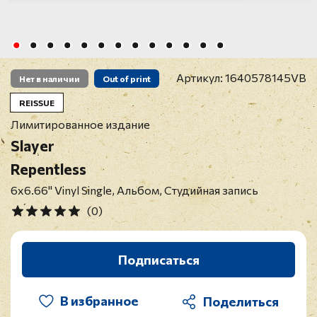
Артикул:
1640578145VB
Нет в наличии
Out of print
REISSUE
Лимитированное издание
Slayer
Repentless
6x6.66" Vinyl Single, Альбом, Студийная запись
(0)
Подписаться
В избранное