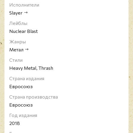
альбомов Slayer задерживался, а их продажа
Исполнители
запрещалась во многих странах мира.
Slayer
Издание снято с производства.
Лейблы
Nuclear Blast
Жанры
Метал
Стили
Heavy Metal, Thrash
Страна издания
Евросоюз
Страна производства
Евросоюз
Год издания
2018