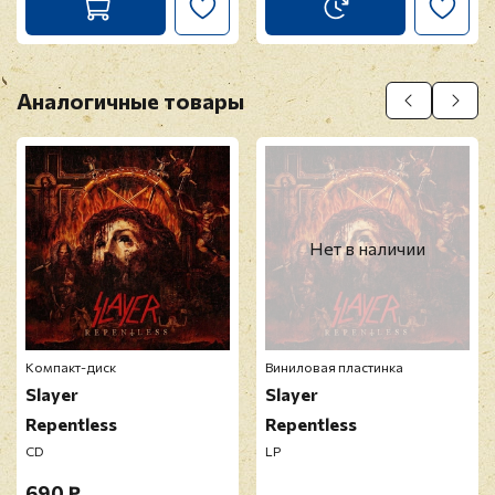
Аналогичные товары
Нет в наличии
Компакт-диск
Виниловая пластинка
Slayer
Slayer
Repentless
Repentless
CD
LP
690 ₽