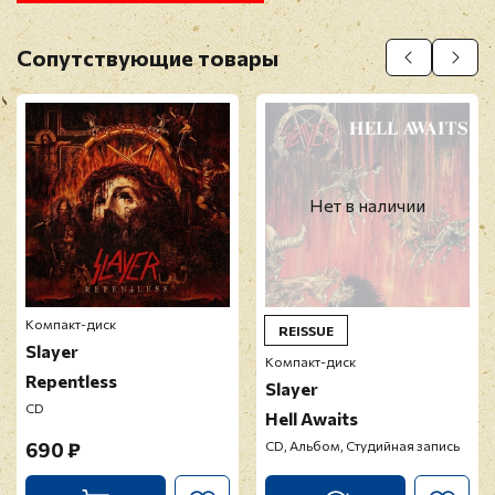
Оставить отзыв
Сопутствующие товары
Перед публикацией отзывы проходят
модерацию
Нет в наличии
Компакт-диск
REISSUE
Slayer
Компакт-диск
Repentless
Slayer
CD
Hell Awaits
690 ₽
CD, Альбом, Студийная запись