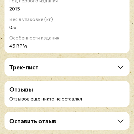
Год первого издания
2015
Вес в упаковке (кг)
0.6
Особенности издания
45 RPM
Трек-лист
A1. Delusions Of Saviour
B2. Repentless
Отзывы
C3. Take Control
D4. Vices
Отзывов еще никто не оставлял
E5. Cast The First Stone
F6. When The Stillness Comes
G7. Chasing Death
Оставить отзыв
H8. Implode
Рейтинг
*
I9. Piano Wire