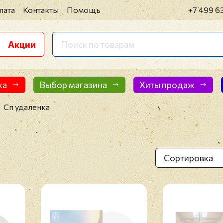
лата
Контакты
Помощь
+7 499 6
Акции
ка
Выбор магазина
Хиты продаж
Сп удаленка