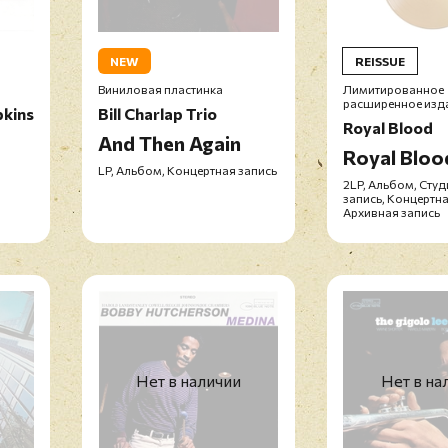
NEW
REISSUE
Виниловая пластинка
Лимитированное
расширенное изд
kins
Bill Charlap Trio
Royal Blood
And Then Again
Royal Bloo
LP, Альбом, Концертная запись
2LP, Альбом, Сту
запись, Концертна
Архивная запись
Нет в наличии
Нет в на