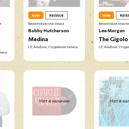
NEW
REISSUE
NEW
REIS
е
Виниловая пластинка
Виниловая пласт
Bobby Hutcherson
Lee Morgan
Medina
The Gigolo
LP, Альбом, Студийная запись
LP, Альбом, Студи
апись
Нет в наличии
Нет в на