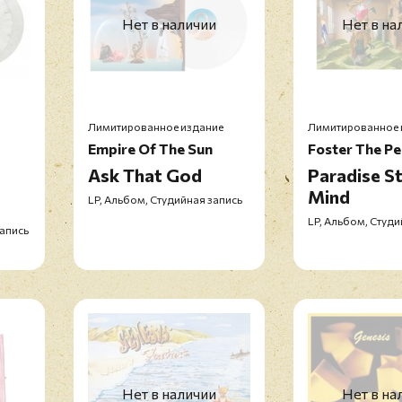
Нет в наличии
Нет в на
Лимитированное издание
Лимитированное 
Empire Of The Sun
Foster The Pe
Ask That God
Paradise S
Mind
LP, Альбом, Студийная запись
LP, Альбом, Студи
запись
Нет в наличии
Нет в на