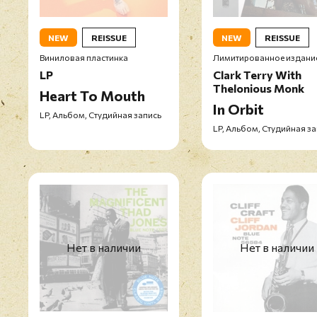
NEW
REISSUE
NEW
REISSUE
Виниловая пластинка
Лимитированное издани
LP
Clark Terry With
Thelonious Monk
Heart To Mouth
In Orbit
LP, Альбом, Студийная запись
LP, Альбом, Студийная з
Нет в наличии
Нет в наличии