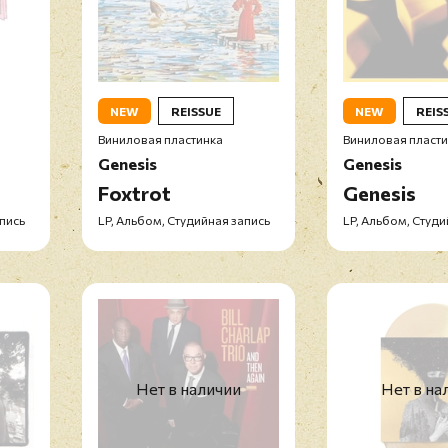
NEW
REISSUE
NEW
REIS
Виниловая пластинка
Виниловая пласт
Genesis
Genesis
Foxtrot
Genesis
апись
LP, Альбом, Студийная запись
LP, Альбом, Студи
Нет в наличии
Нет в на