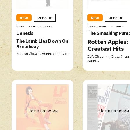
NEW
REISSUE
NEW
REISSUE
Виниловая пластинка
Виниловая пластинка
Genesis
The Smashing Pump
The Lamb Lies Down On
Rotten Apples:
Broadway
Greatest Hits
2LP, Альбом, Студийная запись
2LP, Сборник, Студийная
запись
Нет в наличии
Нет в наличии