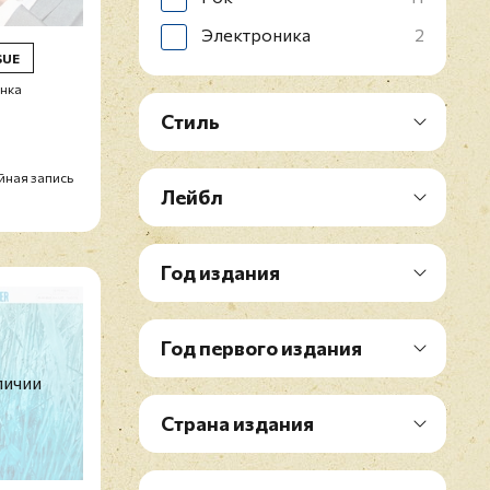
Электроника
2
SUE
инка
Стиль
йная запись
Лейбл
Год издания
Год первого издания
личии
Страна издания