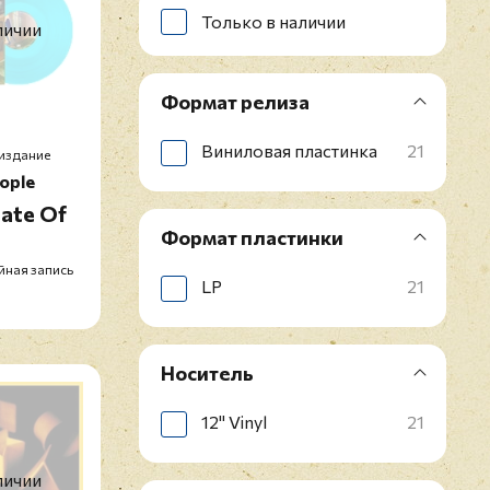
Только в наличии
личии
Формат релиза
Виниловая пластинка
21
издание
ople
tate Of
Формат пластинки
йная запись
LP
21
Носитель
12" Vinyl
21
личии