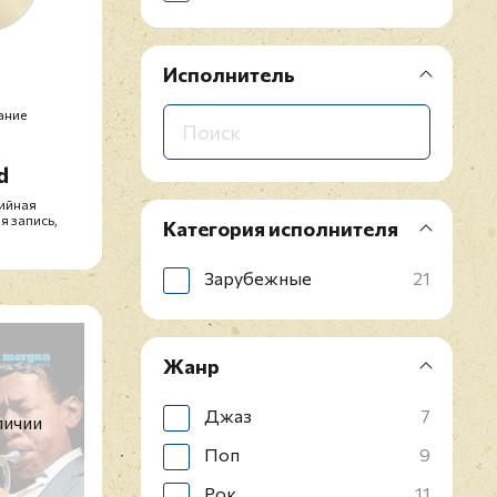
Исполнитель
ание
d
дийная
я запись,
Категория исполнителя
Зарубежные
21
Жанр
Джаз
7
личии
Поп
9
Рок
11