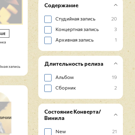
Содержание
Студийная запись
20
Концертная запись
3
SUE
Архивная запись
1
инка
Длительность релиза
йная запись
Альбом
19
Сборник
2
Состояние Конверта/
личии
Винила
New
21