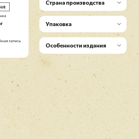
Страна производства
SUE
инка
er
Упаковка
йная запись
Особенности издания