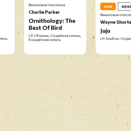
Виниловая пластинка
NEW
REIS
Charlie Parker
Виниловая пласт
Ornithology: The
Wayne Short
Best Of Bird
Juju
LP, Сборник, Студийная запись,
апись
LP, Альбом, Студи
Концертная запись