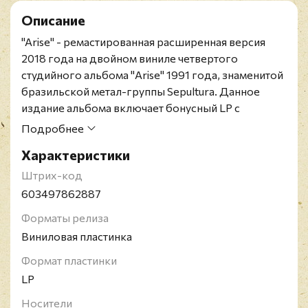
Описание
"Arise" - ремастированная расширенная версия
2018 года на двойном виниле четвертого
студийного альбома "Arise" 1991 года, знаменитой
бразильской метал-группы Sepultura. Данное
издание альбома включает бонусный LP с
неизданными ранее демо, миксами и
Подробнее
концертными треками.
Характеристики
Альбом, записанный во Флориде с продюсером
Скоттом Бёрнсом, стал первым успешным
Штрих-код
релизом коллектива, с продажами более одного
603497862887
миллиона экземпляров, а среди поклонников
Форматы релиза
группы Arise и по ныне считается лучшим
Виниловая пластинка
альбомом Sepultura.
Sepultura - бразильская метал-группа,
Формат пластинки
образованная в 1984 году. За всю свою карьеру
LP
Sepultura выпустила тринадцать полноформатных
Носители
альбомов и сменила много музыкальных жанров,