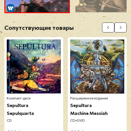
Прикрепить фото
Оставить отзыв
Сопутствующие товары
Перед публикацией отзывы проходят
модерацию
Компакт-диск
Расширенное издание
Sepultura
Sepultura
Sepulquarta
Machine Messiah
CD
CD+DVD