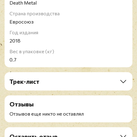
Death Metal
Страна производства
Евросоюз
Год издания
2018
Вес в упаковке (кг)
0.7
Трек-лист
LP1: Arise (2018 Remastered)
A1. Arise
Отзывы
A2. Dead Embryonic Cells
A3. Desperate Cry
Отзывов еще никто не оставлял
A4. Murder
A5. Subtraction
B1. Altered State
Оставить отзыв