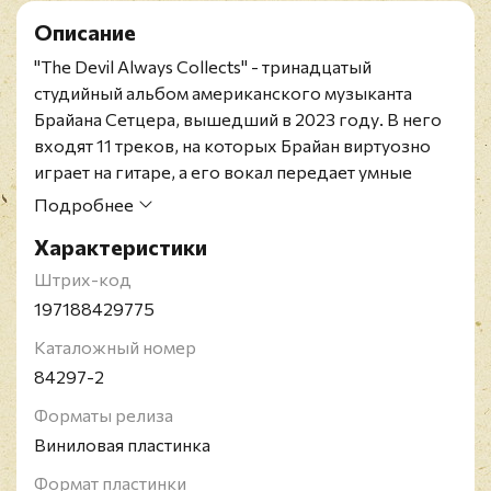
Описание
"The Devil Always Collects" - тринадцатый
студийный альбом американского музыканта
Брайана Сетцера, вышедший в 2023 году. В него
входят 11 треков, на которых Брайан виртуозно
играет на гитаре, а его вокал передает умные
сюжетные линии запоминающихся песен, таких
Подробнее
как "The Devil Always Collects", "Girl On The
Характеристики
Billboard", "Black Leather Jacket" и "Rock Boys Rock".
Лимитированное издание на прозрачном красном
Штрих-код
виниле.
197188429775
Брайан Сетцер - американский гитарист, певец и
Каталожный номер
автор песен. Родился 10 апреля 1959 года в
84297-2
Массапекуа, Нью-Йорк, США. Широкого успеха
достиг в начале 1980-х с группой Stray Cats и
Форматы релиза
продолжил свою карьеру в конце 1990-х вместе с
Виниловая пластинка
джазовым Биг-бендом. Трехкратный обладатель
Формат пластинки
премии Грэмми.